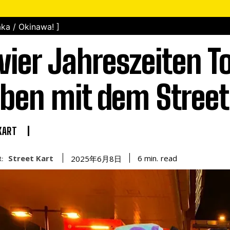
ka / Okinawa! ]
 vier Jahreszeiten T
eben mit dem Street
KART
Street Kart
read
6
min.
2025年6月8日
: