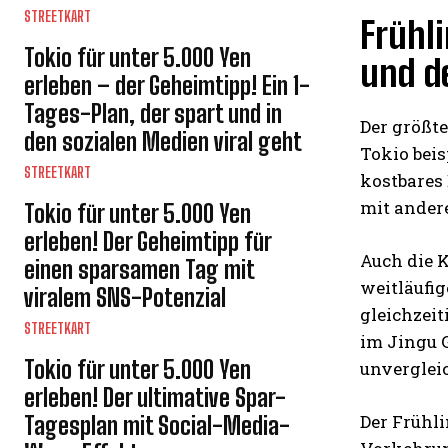
STREETKART
Frühli
Tokio für unter 5.000 Yen
und d
erleben – der Geheimtipp! Ein 1-
Tages-Plan, der spart und in
Der größte
den sozialen Medien viral geht
Tokio bei
STREETKART
kostbares 
mit ander
Tokio für unter 5.000 Yen
erleben! Der Geheimtipp für
Auch die 
einen sparsamen Tag mit
weitläufi
viralem SNS-Potenzial
gleichzeit
STREETKART
im Jingu G
Tokio für unter 5.000 Yen
unvergleic
erleben! Der ultimative Spar-
Der Frühl
Tagesplan mit Social-Media-