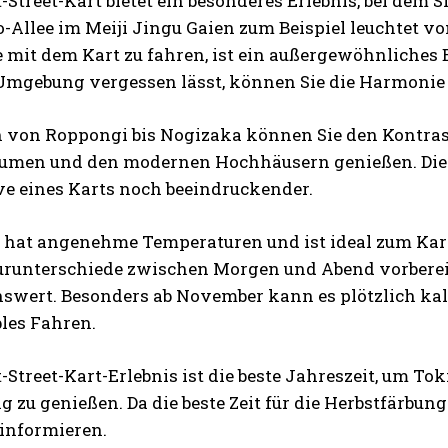
-Street-Kart bietet ein besonderes Erlebnis, bei dem
-Allee im Meiji Jingu Gaien zum Beispiel leuchtet v
e mit dem Kart zu fahren, ist ein außergewöhnliches E
Umgebung vergessen lässt, können Sie die Harmonie 
h von Roppongi bis Nogizaka können Sie den Kontras
umen und den modernen Hochhäusern genießen. Diese
ve eines Karts noch beeindruckender.
 hat angenehme Temperaturen und ist ideal zum Kartf
runterschiede zwischen Morgen und Abend vorbereitet
swert. Besonders ab November kann es plötzlich kal
les Fahren.
-Street-Kart-Erlebnis ist die beste Jahreszeit, um 
ig zu genießen. Da die beste Zeit für die Herbstfärbun
 informieren.