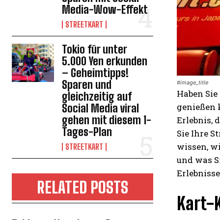
Media-Wow-Effekt
STREETKART
Tokio für unter
5.000 Yen erkunden
– Geheimtipps!
Sparen und
#image_title
Haben Sie 
gleichzeitig auf
genießen k
Social Media viral
gehen mit diesem 1-
Erlebnis, 
Tages-Plan
Sie Ihre S
wissen, wi
STREETKART
und was Si
Erlebnisse
RELATED POSTS
Kart-