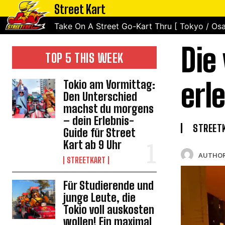
Street Kart
Take On A Street Go-Kart Thru [ Tokyo / Osa
Die
TOP 5 THIS WEEK
erl
Tokio am Vormittag:
Den Unterschied
machst du morgens
– dein Erlebnis-
STREET
Guide für Street
Kart ab 9 Uhr
AUTHOR
STREETKART
Für Studierende und
junge Leute, die
Tokio voll auskosten
wollen! Ein maximal