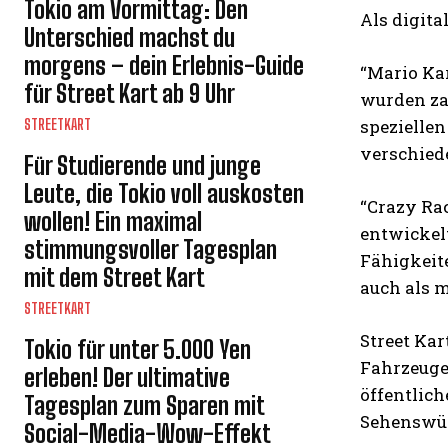
Tokio am Vormittag: Den
Als digita
Unterschied machst du
morgens – dein Erlebnis-Guide
“Mario Kar
für Street Kart ab 9 Uhr
wurden zah
spezielle
STREETKART
verschiede
Für Studierende und junge
Leute, die Tokio voll auskosten
“Crazy Ra
wollen! Ein maximal
entwickelt
stimmungsvoller Tagesplan
Fähigkeite
mit dem Street Kart
auch als m
STREETKART
Street Kar
Tokio für unter 5.000 Yen
Fahrzeuge
erleben! Der ultimative
öffentlich
Tagesplan zum Sparen mit
Sehenswür
Social-Media-Wow-Effekt