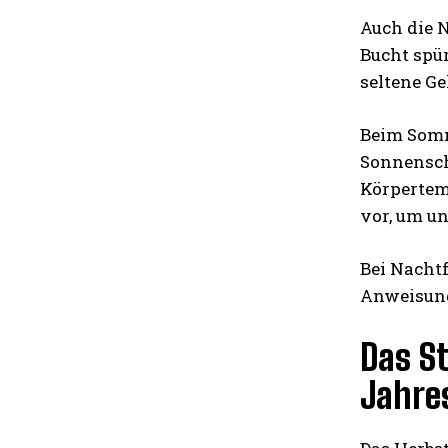
Auch die N
Bucht spü
seltene Ge
Beim Somm
Sonnensch
Körpertemp
vor, um u
Bei Nachtf
Anweisung
Das St
Jahre