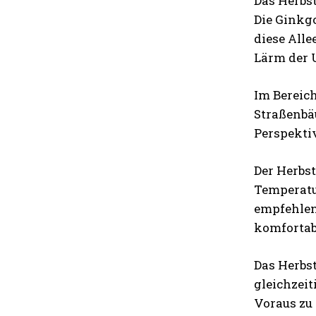
Das Herbst
Die Ginkgo
diese Alle
Lärm der 
Im Bereic
Straßenbä
Perspekti
Der Herbst
Temperatu
empfehlen
komfortab
Das Herbst
gleichzeit
Voraus zu