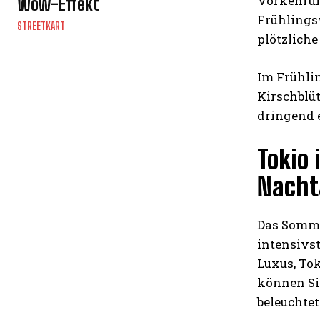
Vorkehrun
Wow-Effekt
Frühlings
STREETKART
plötzliche
Im Frühli
Kirschblüt
dringend 
Tokio 
Nacht
Das Sommer
intensivs
Luxus, Tok
können Sie
beleuchte