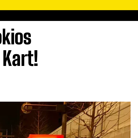
okios
 Kart!