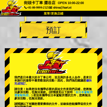
街頭卡丁車 澀谷店
OPEN 10:00-22:00
📞+81-80-9999-2525
📧
shina@kart.st
菜單/更換店鋪
首頁
預訂
關於我們
規格
價格
交通資訊
顧客評價
常見問題
公司
預訂
更換店鋪
東京 品川 #1
東京 秋葉原 #1
東京 秋葉原 #2
東京 澀谷
我們是日本最大的卡丁車公司，並且與
許多名人
合作，是來日
東京 澀谷分店
東京灣
本旅行的遊客中
最受歡迎的活動
！因此，我們強烈建議您
儘快
完成預訂。
東京 淺草
大阪
請注意！如果您沒有攜帶必要的原始文件來我們店鋪，您將無
法參加活動，也無法退款。
(詳情請見以下說明
「在日本駕駛所
需駕駛執照」
) 若沒有攜帶在日本駕駛所需的文件，您將無法
沖繩
參加活動，也無法退款。
請閱讀以下有關您需要獲得的文件，並確保您能攜帶這些文件