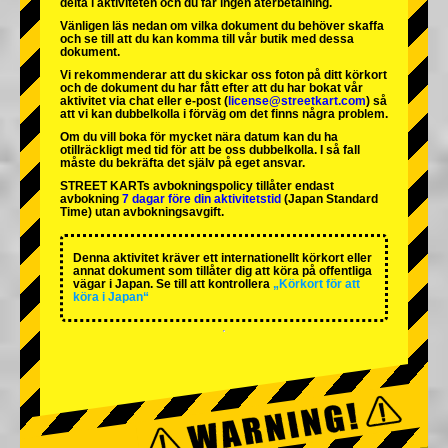
delta i aktiviteten och du får ingen återbetalning.
Vänligen läs nedan om vilka dokument du behöver skaffa
och se till att du kan komma till vår butik med dessa
dokument.
Vi rekommenderar att du skickar oss foton på ditt körkort
och de dokument du har fått efter att du har bokat vår
aktivitet via chat eller e-post (
license@streetkart.com
) så
att vi kan dubbelkolla i förväg om det finns några problem.
Om du vill boka för mycket nära datum kan du ha
otillräckligt med tid för att be oss dubbelkolla. I så fall
måste du bekräfta det själv på eget ansvar.
STREET KARTs avbokningspolicy tillåter endast
avbokning
7 dagar före din aktivitetstid
(Japan Standard
Time) utan avbokningsavgift.
Denna aktivitet kräver ett internationellt körkort eller
annat dokument som tillåter dig att köra på offentliga
vägar i Japan. Se till att kontrollera
„Körkort för att
köra i Japan“