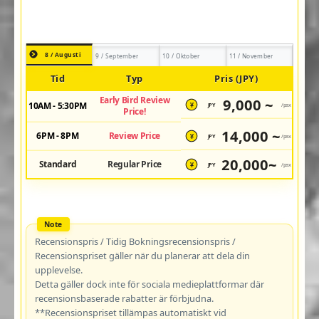
8 / Augusti
9 / September
10 / Oktober
11 / November
Tid
Typ
Pris (JPY)
Early Bird Review
9,000 ~
10AM - 5:30PM
JPY
/pax
¥
Price!
14,000 ~
6PM - 8PM
Review Price
JPY
/pax
¥
20,000~
Standard
Regular Price
JPY
/pax
¥
Recensionspris / Tidig Bokningsrecensionspris /
Recensionspriset gäller när du planerar att dela din
upplevelse.
Detta gäller dock inte för sociala medieplattformar där
recensionsbaserade rabatter är förbjudna.
**Recensionspriset tillämpas automatiskt vid