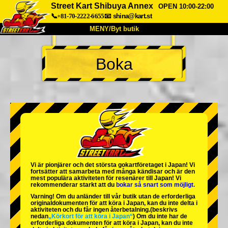
Street Kart Shibuya Annex
OPEN 10:00-22:00
📞+81-70-2222-6655
📧
shina@kart.st
MENY/Byt butik
HEM
Boka
Om oss
Specifikationer
Pris
Hitta hit
Röster
FAQ
Företag
Boka
Byt butik
Tokyo Shinagawa
Tokyo Akihabara#1
Tokyo Akihabara#2
Tokyo Shibuya
Vi är
pionjärer
och
det största gokartföretaget
i Japan! Vi
Tokyo Shibuya Annex
Tokyo Bay
fortsätter att samarbeta med
många kändisar
och är
den
mest populära aktiviteten
för resenärer till Japan! Vi
rekommenderar starkt att du
bokar så snart som möjligt.
Tokyo Asakusa
Osaka
Varning! Om du anländer till vår butik utan de erforderliga
originaldokumenten för att köra i Japan, kan du inte delta i
Okinawa
aktiviteten och du får ingen återbetalning.
(beskrivs
nedan
„Körkort för att köra i Japan“
) Om du inte har de
erforderliga dokumenten för att köra i Japan, kan du inte