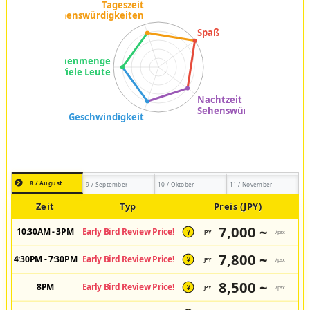
8 / August
9 / September
10 / Oktober
11 / November
Zeit
Typ
Preis (JPY)
7,000 ~
10:30AM - 3PM
Early Bird Review Price!
JPY
/pax
¥
7,800 ~
4:30PM - 7:30PM
Early Bird Review Price!
JPY
/pax
¥
8,500 ~
8PM
Early Bird Review Price!
JPY
/pax
¥