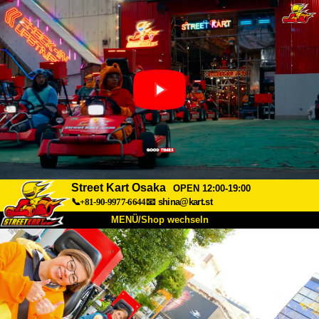
Street Kart Osaka
OPEN 12:00-19:00
📞+81-90-9977-6644
📧
shina@kart.st
MENÜ/Shop wechseln
START
Über uns
Spezifikationen
Preise
Anfahrt
Bewertungen
FAQ