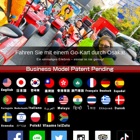
Unternehmen
Buchung
Shop wechseln
Tokio Shinagawa
Tokio Akihabara#1
Tokio Akihabara#2
Tokio Shibuya
Tokio Shibuya Annex
Tokio Bucht
Fahren Sie mit einem Go-Kart durch Osaka!
Tokio Asakusa
Osaka
Ein einmaliges Erlebnis – einmal ist nie genug!
Okinawa