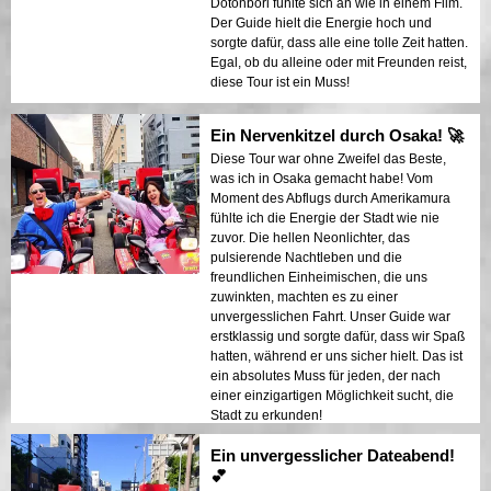
Dotonbori fühlte sich an wie in einem Film.
Der Guide hielt die Energie hoch und
sorgte dafür, dass alle eine tolle Zeit hatten.
Egal, ob du alleine oder mit Freunden reist,
diese Tour ist ein Muss!
Ein Nervenkitzel durch Osaka! 🚀
Diese Tour war ohne Zweifel das Beste,
was ich in Osaka gemacht habe! Vom
Moment des Abflugs durch Amerikamura
fühlte ich die Energie der Stadt wie nie
zuvor. Die hellen Neonlichter, das
pulsierende Nachtleben und die
freundlichen Einheimischen, die uns
zuwinkten, machten es zu einer
unvergesslichen Fahrt. Unser Guide war
erstklassig und sorgte dafür, dass wir Spaß
hatten, während er uns sicher hielt. Das ist
ein absolutes Muss für jeden, der nach
einer einzigartigen Möglichkeit sucht, die
Stadt zu erkunden!
Ein unvergesslicher Dateabend!
💕