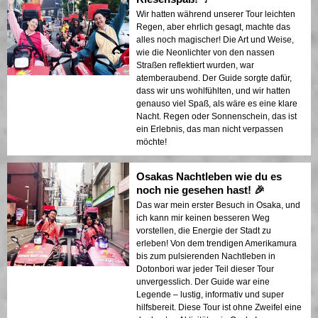
Wir hatten während unserer Tour leichten
Regen, aber ehrlich gesagt, machte das
alles noch magischer! Die Art und Weise,
wie die Neonlichter von den nassen
Straßen reflektiert wurden, war
atemberaubend. Der Guide sorgte dafür,
dass wir uns wohlfühlten, und wir hatten
genauso viel Spaß, als wäre es eine klare
Nacht. Regen oder Sonnenschein, das ist
ein Erlebnis, das man nicht verpassen
möchte!
Osakas Nachtleben wie du es
noch nie gesehen hast! 🎉
Das war mein erster Besuch in Osaka, und
ich kann mir keinen besseren Weg
vorstellen, die Energie der Stadt zu
erleben! Von dem trendigen Amerikamura
bis zum pulsierenden Nachtleben in
Dotonbori war jeder Teil dieser Tour
unvergesslich. Der Guide war eine
Legende – lustig, informativ und super
hilfsbereit. Diese Tour ist ohne Zweifel eine