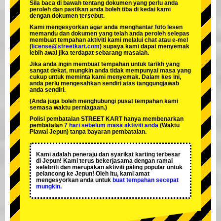
Sila baca di bawah tentang dokumen yang perlu anda
peroleh dan pastikan anda boleh tiba di kedai kami
dengan dokumen tersebut.
Kami mengesyorkan agar anda menghantar foto lesen
memandu dan dokumen yang telah anda peroleh selepas
membuat tempahan aktiviti kami melalui chat atau e-mel
(
license@streetkart.com
) supaya kami dapat menyemak
lebih awal jika terdapat sebarang masalah.
Jika anda ingin membuat tempahan untuk tarikh yang
sangat dekat, mungkin anda tidak mempunyai masa yang
cukup untuk meminta kami menyemak. Dalam kes ini,
anda perlu mengesahkan sendiri atas tanggungjawab
anda sendiri.
(Anda juga boleh menghubungi pusat tempahan kami
semasa waktu perniagaan.)
Polisi pembatalan STREET KART hanya membenarkan
pembatalan
7 hari sebelum masa aktiviti anda
(Waktu
Piawai Jepun) tanpa bayaran pembatalan.
Kami adalah
peneraju
dan
syarikat karting terbesar
di Jepun! Kami terus bekerjasama dengan
ramai
selebriti
dan merupakan
aktiviti paling popular
untuk
pelancong ke Jepun! Oleh itu, kami amat
mengesyorkan anda untuk
buat tempahan secepat
mungkin.