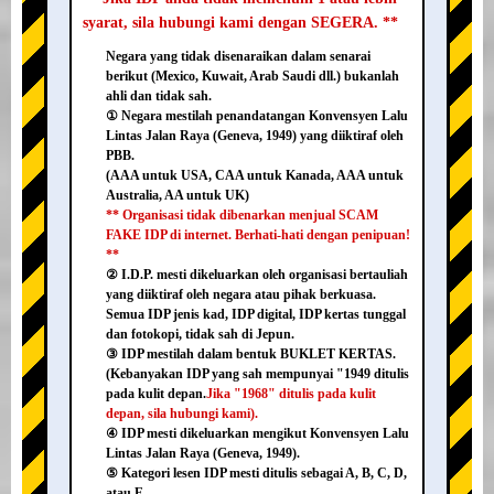
syarat, sila hubungi kami dengan SEGERA. **
Negara yang tidak disenaraikan dalam senarai
berikut (Mexico, Kuwait, Arab Saudi dll.) bukanlah
ahli dan tidak sah.
① Negara mestilah penandatangan Konvensyen Lalu
Lintas Jalan Raya (Geneva, 1949) yang diiktiraf oleh
PBB.
(AAA untuk USA, CAA untuk Kanada, AAA untuk
Australia, AA untuk UK)
** Organisasi tidak dibenarkan menjual SCAM
FAKE IDP di internet. Berhati-hati dengan penipuan!
**
② I.D.P. mesti dikeluarkan oleh organisasi bertauliah
yang diiktiraf oleh negara atau pihak berkuasa.
Semua IDP jenis kad, IDP digital, IDP kertas tunggal
dan fotokopi, tidak sah di Jepun.
③ IDP mestilah dalam bentuk BUKLET KERTAS.
(Kebanyakan IDP yang sah mempunyai "1949 ditulis
pada kulit depan.
Jika "1968" ditulis pada kulit
depan, sila hubungi kami).
④ IDP mesti dikeluarkan mengikut Konvensyen Lalu
Lintas Jalan Raya (Geneva, 1949).
⑤ Kategori lesen IDP mesti ditulis sebagai A, B, C, D,
atau E.