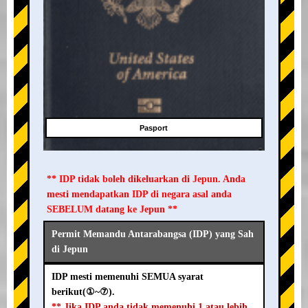
Pasport
** IDP tidak boleh dikeluarkan di Jepun. Anda
mesti mendapatkan IDP di negara asal anda
SEBELUM datang ke Jepun **
Permit Memandu Antarabangsa (IDP) yang Sah
di Jepun
IDP mesti memenuhi SEMUA syarat
berikut(①~⑦).
** Jika IDP anda tidak memenuhi 1 atau lebih