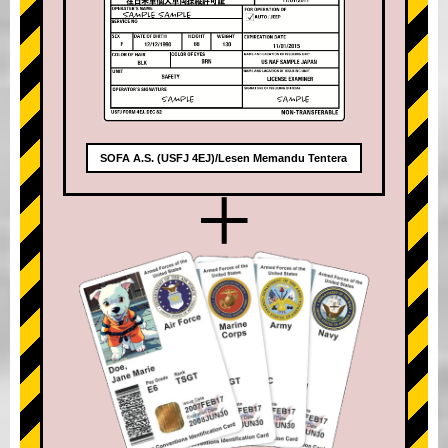
SOFA A.S. (USFJ 4EJ)/Lesen Memandu Tentera
+