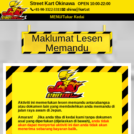
Street Kart Okinawa
OPEN 10:00-22:00
📞+81-90-3322-3311
📧
shina@kart.st
MENU/Tukar Kedai
UTAMA
Maklumat Lesen
Tentang
Spesifikasi
Harga
Memandu
Akses
Suara
Soalan Lazim
Syarikat
Tempahan
Tukar Kedai
Tokyo Shinagawa
Tokyo Akihabara#1
Tokyo Akihabara#2
Tokyo Shibuya
Tokyo Shibuya Annex
Tokyo Bay
Aktiviti ini memerlukan lesen memandu antarabangsa
atau dokumen lain yang membolehkan anda memandu di
Tokyo Asakusa
Osaka
jalan raya awam di Jepun.
Amaran! Jika anda tiba di kedai kami tanpa dokumen
Okinawa
asal yang diperlukan (dijelaskan di bawah),
anda tidak
akan dapat menyertai aktiviti ini
dan
anda tidak akan
menerima sebarang bayaran balik
.