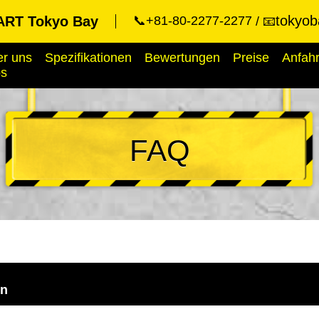
tokyob
RT Tokyo Bay
📞+81-80-2277-2277
📧
r uns
Spezifikationen
Bewertungen
Preise
Anfahr
ps
FAQ
en