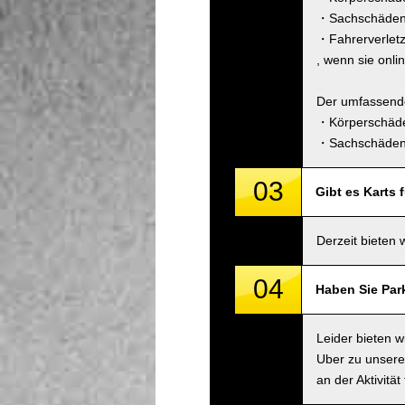
・Sachschäden 
・Fahrerverlet
, wenn sie onli
Der umfassende
・Körperschäde
・Sachschäden 
03
Gibt es Karts 
Derzeit bieten 
04
Haben Sie Par
Leider bieten 
Uber zu unsere
an der Aktivitä