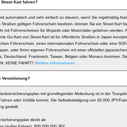
 Street Kart fahren?
ind automatisch und sehr einfach zu steuern, wenn Sie regelmäßig Auto
 Straßen gültigen Führerschein besitzen, können Sie ein Street Kart fa
icht mit Führerscheinen für Mopeds oder Motorräder gefahren werden. 
e Go-Kart von Street Kart ist für öffentliche Straßen in Japan konzipie
schen Führerschein, einen internationalen Führerschein oder eine SOF
 Japan, oder Ihren eigenen Führerschein mit einer offiziellen japanisch
z, Deutschland, Frankreich, Taiwan, Belgien oder Monaco kommen. D
N, KEINE FAHRT!!
Weitere Informationen
.
e Versicherung?
ardversicherungsplan mit grundlegender Abdeckung ist in der Tourgebü
 Fahren oder Unfälle kommt. Die Selbstbeteiligung von 50.000 JPY/Fahr
g gestellt.
rsicherungsplan deckt ab:
n (außer Fahrer): 800.000.000 JPY