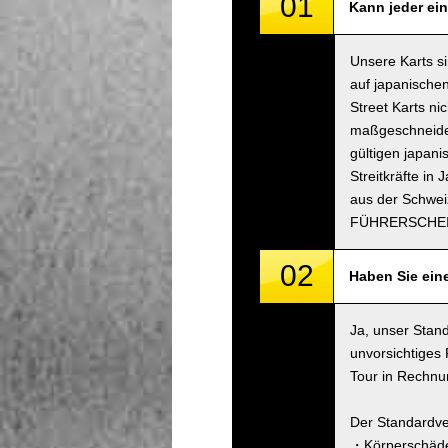
01
Kann jeder ein
Unsere Karts s
auf japanischen
Street Karts n
maßgeschneidert
gültigen japani
Streitkräfte in
aus der Schwei
FÜHRERSCHEI
02
Haben Sie ein
Ja, unser Stand
unvorsichtiges
Tour in Rechnun
Der Standardve
・Körperschäde