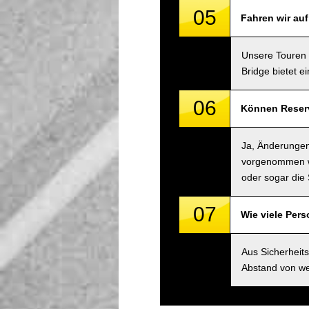
05
Fahren wir au
Unsere Touren 
Bridge bietet e
06
Können Reserv
Ja, Änderungen
vorgenommen we
oder sogar die 
07
Wie viele Per
Aus Sicherheit
Abstand von we