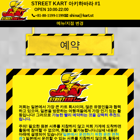
STREET KART 아키하바라 #1
OPEN 10:00-22:00
📞+81-80-1199-1199
📧
shina@kart.st
메뉴/지점 변경
최상단
예약
소개
사양
가격
접근성
고객 리뷰
자주 묻는 질문
회사 정보
예약
지점 변경
도쿄 시나가와 #1
도쿄 아키하바라#1
도쿄 아키하바라#2
도쿄 시부야
도쿄 시부야 애넥스
도쿄 베이
저희는 일본에서 가장 큰 카트 회사이며,
많은 유명인
들과 협력
하고 있으며, 일본을 방문하는 여행객들에게
가장 인기 있는 활
도쿄 아사쿠사
오사카
동
입니다! 그러므로
가능한 빨리 예약하는 것을 강력히 추천드
립니다.
오키나와
주의! 필요한 원본 서류를 지참하지 않고 저희 가게에 도착하면
활동에 참여할 수 없으며, 환불도 불가능합니다.
(상세 내용은
아래에 설명되어 있습니다
‘일본에서 운전하기 위한 운전 면허
증’
) 일본에서 운전할 수 있는 서류를 지참하지 않으면, 활동에