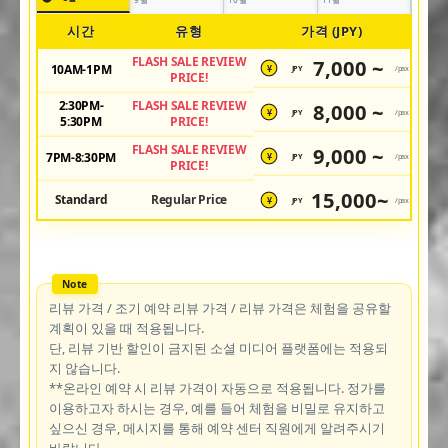
시간
유형
가격 (JPY)
FLASH SALE REVIEW
7,000 ~
10AM-1PM
JPY
/pax
¥
PRICE!
2:30PM-
FLASH SALE REVIEW
8,000 ~
JPY
/pax
¥
5:30PM
PRICE!
FLASH SALE REVIEW
9,000 ~
7PM-8:30PM
JPY
/pax
¥
PRICE!
15,000~
Standard
Regular Price
JPY
/pax
¥
리뷰 가격 / 조기 예약 리뷰 가격 / 리뷰 가격은 체험을 공유할
계획이 있을 때 적용됩니다.
단, 리뷰 기반 할인이 금지된 소셜 미디어 플랫폼에는 적용되
지 않습니다.
**온라인 예약 시 리뷰 가격이 자동으로 적용됩니다. 정가를
이용하고자 하시는 경우, 예를 들어 체험을 비밀로 유지하고
싶으신 경우, 메시지를 통해 예약 센터 직원에게 알려주시기
바랍니다.