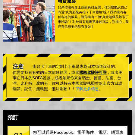
租賃服裝
如果你沒有穿上超級英雄服裝，你怎麼能說自己
有過“真實超級英雄卡丁車體驗”呢！我們擁有各
種各樣的服裝，讓你擁有一個“真實超級英雄卡丁
車體驗”！對於所有超級英雄迷來說，別擔心，我
們有你想要的所有服裝！
注意
街頭卡丁車的定制卡丁車是專為日本街道設計的。
你需要持有有效的日本駕駛執照，或者
國際駕駛許可證
，或者美
軍在日本的SOFA證照，或者如果你來自瑞士、德國、法國、台
灣、比利時、摩納哥，你可以持有本國駕駛執照並附上官方日語
翻譯。記住！無執照，無法駕駛！！
了解更多信息
。
預訂
您可以通過Facebook、電子郵件、電話、網頁表