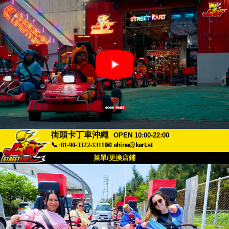
街頭卡丁車沖繩
OPEN 10:00-22:00
📞+81-90-3322-3311
📧
shina@kart.st
菜單/更換店鋪
首頁
關於
規格
價格
交通方式
顧客聲音
常見問題