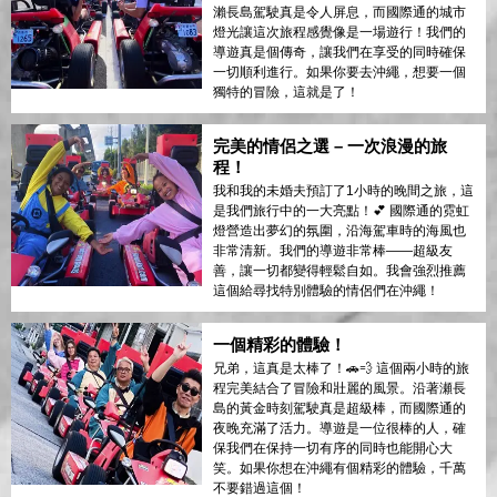
瀨長島駕駛真是令人屏息，而國際通的城市
燈光讓這次旅程感覺像是一場遊行！我們的
導遊真是個傳奇，讓我們在享受的同時確保
一切順利進行。如果你要去沖繩，想要一個
獨特的冒險，這就是了！
完美的情侶之選 – 一次浪漫的旅
程！
我和我的未婚夫預訂了1小時的晚間之旅，這
是我們旅行中的一大亮點！💕 國際通的霓虹
燈營造出夢幻的氛圍，沿海駕車時的海風也
非常清新。我們的導遊非常棒——超級友
善，讓一切都變得輕鬆自如。我會強烈推薦
這個給尋找特別體驗的情侶們在沖繩！
一個精彩的體驗！
兄弟，這真是太棒了！🚗💨 這個兩小時的旅
程完美結合了冒險和壯麗的風景。沿著瀬長
島的黃金時刻駕駛真是超級棒，而國際通的
夜晚充滿了活力。導遊是一位很棒的人，確
保我們在保持一切有序的同時也能開心大
笑。如果你想在沖繩有個精彩的體驗，千萬
不要錯過這個！