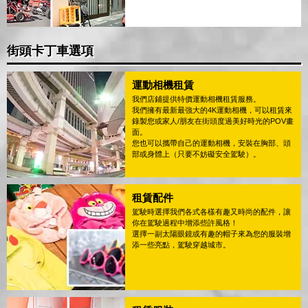
街頭卡丁車選項
運動相機租賃
我們店鋪提供特價運動相機租賃服務。
我們擁有最新最強大的4K運動相機，可以租賃來
錄製您或家人/朋友在街頭度過美好時光的POV畫
面。
您也可以攜帶自己的運動相機，安裝在胸部、頭
部或身體上（只要不妨礙安全駕駛）。
租賃配件
駕駛時選擇我們各式各樣有趣又時尚的配件，讓
你在駕駛過程中增添些許風格！
選擇一副太陽眼鏡或有趣的帽子來為您的服裝增
添一些亮點，駕駛穿越城市。