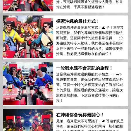
好，夜間駛過國際通的經歷令人難忘。如果
你在沖繩，千萬不要錯過這個！
探索沖繩的最佳方式！
這是觀看沖繩最刺激的方式！🌊 卡丁車非常
容易駕駛，我們的導遊讓整個旅程變得愉快
而無憂。這個兩小時的旅程非常值得——沿
海路線美得令人驚嘆，我們甚至在瀬長島附
近停下來拍了一些壯觀的照片。如果你要去
沖繩，務必要把這個放在你的首位！
一段我永遠不會忘記的旅程！
這是我在沖繩做過的最酷的事情之一！🚗✨
導遊非常專業，確保我們在出發前都感到舒
適。這個一小時的旅程完美結合了海岸和城
市的景觀。國際通的夜晚充滿活力，讓這次
旅程更加刺激。下次我會選擇兩小時的行
程！
在沖繩你會玩得最開心！
兄弟，這真是太不可思議了！🌊 導遊們真是
傳奇，確保我們玩得開心的同時一切都很順