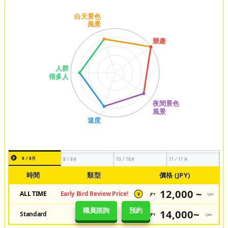
8 / 8月
9 / 9月
10 / 10月
11 / 11月
時間
類型
價格 (JPY)
12,000 ~
ALL TIME
Early Bird Review Price!
JPY
/pax
¥
職員諮詢
預約
14,000~
Standard
Regular Price
JPY
/pax
¥