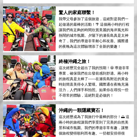
驚人的家庭聯繫！
我帶父母參加了這個旅遊，這絕對是我們一
起做過的最棒的活動！🌴 這個兩小時的行程
讓我們有足夠的時間欣賞美麗的海岸風光和
熱鬧的城市氛圍。夕陽下的瀬長島真是太神
奇了，我們的導遊非常耐心和友善。國際通
的夜晚為這次體驗增添了全新的樂趣！
終極沖繩之旅！
這次經歷完全超出了我的預期！🤩 導遊非常
專業，確保我們在出發前感到舒適。兩小時
的旅程真是太棒了——在瀬長島附近的黃金
時刻簡直美得令人驚嘆。國際通在夜晚充滿
活力，人們揮手和拍照。如果你在尋找一些
不尋常的體驗，這絕對是必做的！
沖繩的一顆隱藏寶石！
這次經歷成為了我旅行中最棒的部分！🌅 這
兩小時的旅程讓我們享受到了完美的自然美
景和城市氛圍。我們的導遊非常有趣，讓整
個旅程變得順利而有趣。一切都安排得很