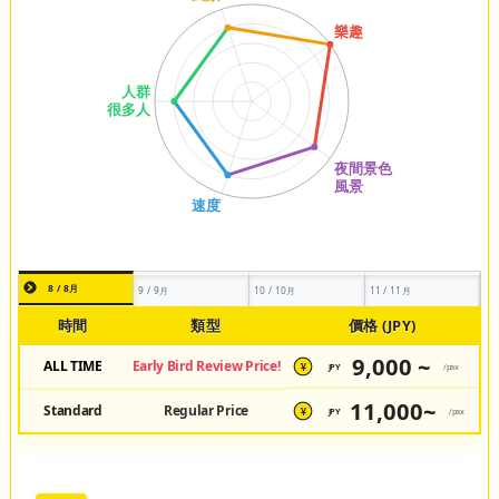
8 / 8月
9 / 9月
10 / 10月
11 / 11月
時間
類型
價格 (JPY)
9,000 ~
ALL TIME
Early Bird Review Price!
JPY
/pax
¥
11,000~
Standard
Regular Price
JPY
/pax
¥