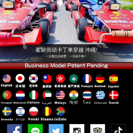
公司
預訂
更換店鋪
東京 品川 #1
東京 秋葉原 #1
東京 秋葉原 #2
東京 澀谷
東京 澀谷附店
東京灣
駕駛街頭卡丁車穿越 沖繩!
東京 淺草
大阪
一次難忘的經歷，一次絕不夠！
沖繩