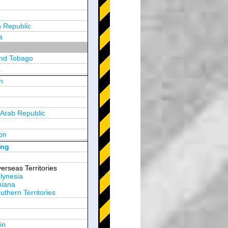
 Republic
a
and Tobago
a
n
y
 Arab Republic
n
on
d Arab Emirates
ong
erseas Territories
lynesia
uiana
thern Territories
in