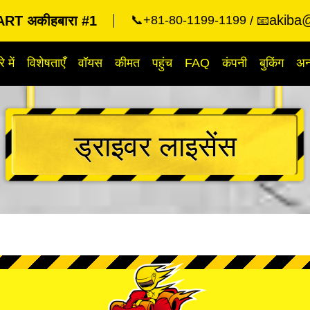
akiba@
RT अकीहबारा #1
📞+81-80-1199-1199
📧
े में
विशेषताएँ
वॉयस
कीमत
पहुंच
FAQ
कंपनी
बुकिंग
अन्
ड्राइवर लाइसेंस