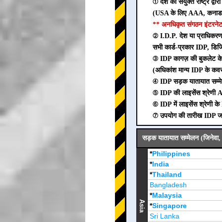
① देश को संयुक्त राष्ट्र द्व
(USA के लिए AAA, कनाडा
** अनधिकृत संगठन इंटरनेट 
② I.D.P. देश या प्राधिकरण द्
सभी कार्ड-प्रकार IDP, डिज
③ IDP कागज़ की बुकलेट के 
(अधिकांश मान्य IDP के कव
④ IDP सड़क यातायात सम्मे
⑤ IDP की लाइसेंस श्रेणी A
⑥ IDP में लाइसेंस श्रेणी के B
⑦ उपयोग की तारीख IDP जारी 
सड़क यातायात सम्मेलन (जिनेवा, 
*
Philippines
*
India
*
Thailand
Bangladesh
*
Malaysia
Asia
*
Singapore
Sri Lanka