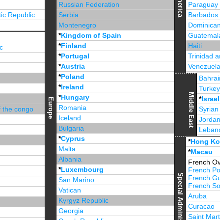
America
Russian Federation
Paraguay
ic Republic
Serbia
Barbados
Montenegro
Dominican
*
Kingdom of Spain
Guatemal
*
Finland
Haiti
c
*
Portugal
Trinidad 
*
Austria
Venezuel
*
Poland
Jamaica
Bahrai
*
Ireland
Turke
Middle East
*
Hungary
*
Israel
Europe
Romania
f the congo
Syrian
Iceland
Jorda
Bulgaria
Leban
*
Cyprus
*
Unite
*
Hong K
Malta
*
Macau
Albania
French Ov
*
Luxembourg
French Po
Special Administrative Region
French G
San Marino
French Sou
Vatican
Aruba
Kyrgyz Republic
Curacao
Georgia
Saint Mart