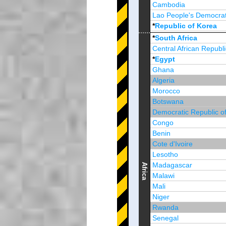
Cambodia
Lao People's Democrat
*
Republic of Korea
Brunei Darussalam
*
South Africa
Central African Republi
*
Egypt
Ghana
Algeria
Morocco
Botswana
Democratic Republic o
Congo
Benin
Cote d'Ivoire
Lesotho
Madagascar
Africa
Malawi
Mali
Niger
Rwanda
Senegal