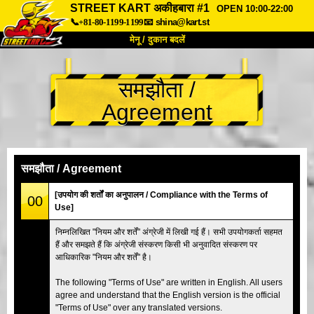
STREET KART अकीहबारा #1
OPEN 10:00-22:00
📞+81-80-1199-1199
📧
shina@kart.st
मेनू / दुकान बदलें
TOP
समझौता /
हमारे बारे में
विशेषताएँ
कीमत
Agreement
पहुंच
वॉयस
FAQ
कंपनी
बुकिंग
शाखा बदलें
समझौता / Agreement
टोक्यो शिनागावा #1
टोक्यो अकीहबारा#1
[उपयोग की शर्तों का अनुपालन / Compliance with the Terms of
00
Use]
टोक्यो अकीहबारा#2
टोक्यो शिबुया
निम्नलिखित "नियम और शर्तें" अंग्रेजी में लिखी गई हैं। सभी उपयोगकर्ता सहमत
टोक्यो शिबुया एनेक्स
टोक्यो बे
हैं और समझते हैं कि अंग्रेजी संस्करण किसी भी अनुवादित संस्करण पर
आधिकारिक "नियम और शर्तें" है।
टोक्यो असाकुसा
ओसाका
ओकिनावा
The following "Terms of Use" are written in English. All users
agree and understand that the English version is the official
"Terms of Use" over any translated versions.