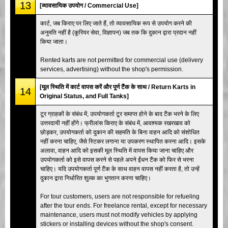
13
[व्यावसायिक उपयोग / Commercial Use]
कार्ट, जब किराए पर लिए जाते हैं, तो व्यावसायिक रूप से उपयोग करने की
अनुमति नहीं है (कूरियर सेवा, विज्ञापन) जब तक कि दुकान द्वारा प्रदान नहीं
किया जाता।
Rented karts are not permitted for commercial use (delivery
services, advertising) without the shop's permission.
[मूल स्थिति में कार्ट वापस करें और पूर्ण टैंक के साथ / Return Karts in
14
Original Status, and Full Tanks]
टूर ग्राहकों के संबंध में, उपयोगकर्ता टूर समाप्त होने के बाद टैंक भरने के लिए
उत्तरदायी नहीं होंगे। फ्रीलांस किराए के संबंध में, आवश्यक रखरखाव को
छोड़कर, उपयोगकर्ता को दुकान की सहमति के बिना वाहन आदि को संशोधित
नहीं करना चाहिए, जैसे स्टिकर लगाना या उपकरण स्थापित करना आदि। इसके
अलावा, वाहन आदि को इसकी मूल स्थिति में वापस किया जाना चाहिए और
उपयोगकर्ता को इसे वापस करने से पहले अपने ईंधन टैंक को फिर से भरना
चाहिए। यदि उपयोगकर्ता पूर्ण टैंक के साथ वाहन वापस नहीं करता है, तो उन्हें
दुकान द्वारा निर्धारित शुल्क का भुगतान करना चाहिए।
For tour customers, users are not responsible for refueling
after the tour ends. For freelance rental, except for necessary
maintenance, users must not modify vehicles by applying
stickers or installing devices without the shop's consent.