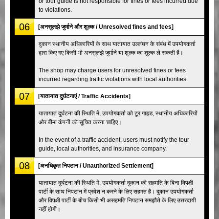
or tour guide is not responsible for fines or fees incurred due
to violations.
06
[अनसुलझे जुर्माने और शुल्क / Unresolved fines and fees]
दुकान स्थानीय अधिकारियों के साथ यातायात उल्लंघन के संबंध में उपयोगकर्ता
द्वारा किए गए किसी भी अनसुलझे जुर्माने या शुल्क का शुल्क ले सकती है।
The shop may charge users for unresolved fines or fees
incurred regarding traffic violations with local authorities.
07
[यातायात दुर्घटनाएं / Traffic Accidents]
यातायात दुर्घटना की स्थिति में, उपयोगकर्ता को टूर गाइड, स्थानीय अधिकारियों
और बीमा कंपनी को सूचित करना चाहिए।
In the event of a traffic accident, users must notify the tour
guide, local authorities, and insurance company.
08
[अनधिकृत निपटान / Unauthorized Settlement]
यातायात दुर्घटना की स्थिति में, उपयोगकर्ता दुकान की सहमति के बिना विपक्षी
पार्टी के साथ निपटान में प्रवेश न करने के लिए सहमत है। दुकान उपयोगकर्ता
और विपक्षी पार्टी के बीच किसी भी असहमति निपटान समझौते के लिए उत्तरदायी
नहीं होगी।