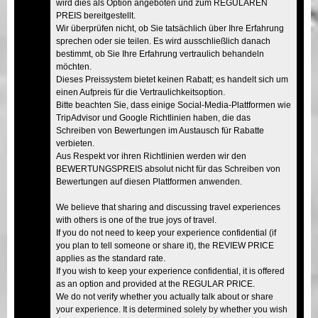
wird dies als Option angeboten und zum REGULÄREN
PREIS bereitgestellt.
Wir überprüfen nicht, ob Sie tatsächlich über Ihre Erfahrung
sprechen oder sie teilen. Es wird ausschließlich danach
bestimmt, ob Sie Ihre Erfahrung vertraulich behandeln
möchten.
Dieses Preissystem bietet keinen Rabatt; es handelt sich um
einen Aufpreis für die Vertraulichkeitsoption.
Bitte beachten Sie, dass einige Social-Media-Plattformen wie
TripAdvisor und Google Richtlinien haben, die das
Schreiben von Bewertungen im Austausch für Rabatte
verbieten.
Aus Respekt vor ihren Richtlinien werden wir den
BEWERTUNGSPREIS absolut nicht für das Schreiben von
Bewertungen auf diesen Plattformen anwenden.
We believe that sharing and discussing travel experiences
with others is one of the true joys of travel.
If you do not need to keep your experience confidential (if
you plan to tell someone or share it), the REVIEW PRICE
applies as the standard rate.
If you wish to keep your experience confidential, it is offered
as an option and provided at the REGULAR PRICE.
We do not verify whether you actually talk about or share
your experience. It is determined solely by whether you wish