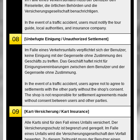
Reiseleiter, die örtlichen Behörden und die
Versicherungsgesellschaft benachrichtigen.
In the event of a traffic accident, users must notify the tour
guide, local authorities, and insurance company.
08
[Unbefugte Einigung / Unauthorized Settlement]
Im Falle eines Verkehrsunfalls verpflichtet sich der Benutzer,
keine Einigung mit der Gegenseite ohne Zustimmung des
Geschäfts zu treffen. Das Geschäft haftet nicht für
Einigungsvereinbarungen zwischen dem Benutzer und der
Gegenseite ohne Zustimmung.
In the event of a traffic accident, users agree not to agree to
settlements with the other party without the shop's consent.
The shop is not responsible for settlement agreements made
without consent between users and other parties.
09
[Kart-Versicherung / Kart Insurance]
Alle Karts sind für den Fall eines Unfalls versichert. Der
Versicherungsschutz ist begrenzt und geregelt. Im Falle
eines Unfalls wird die Versicherungsgesellschaft den Vorfall
bewerten. Zu diesem Zeitpunkt muss der Benutzer einen