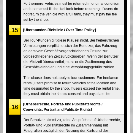
Furthermore, vehicles must be returned in original condition,
and users must fill the fuel tank before returning. If users do
not return the vehicle with a full tank, they must pay the fee
set by the shop.
15
[Überstunden-Richtlinie / Over Time Policy]
Bei Tour-Kunden gilt diese Klausel nicht. Bei freiberuflichen
Vermietungen verpflichtet sich der Benutzer, das Fahrzeug
an dem vom Geschäft vorgeschriebenen Ort und zur
vorgeschriebenen Zeit zurückzugeben. Wenn der Benutzer
die Mietzeit überschreitet, muss er die Zustimmung des
Geschäfts einholen und eine Verspätungsgebühr zahlen.
This clause does not apply to tour customers. For freelance
rental, users promise to return vehicles at the location and
time designated by the shop. If users exceed the rental time,
they must obtain the shop's consent and pay a late fee.
[Urheberrechte, Porträt- und Publizitätsrechte /
16
Copyrights, Portrait and Publicity Rights]
Der Benutzer stimmt zu, keine Ansprüche auf Urheberrechte,
Porträt- und Publizitätsrechte im Zusammenhang mit
Fotografien bezüglich der Nutzung der Karts und der