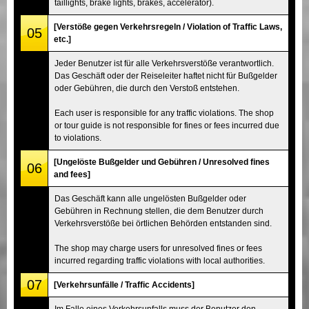
taillights, brake lights, brakes, accelerator).
[Verstöße gegen Verkehrsregeln / Violation of Traffic Laws,
05
etc.]
Jeder Benutzer ist für alle Verkehrsverstöße verantwortlich.
Das Geschäft oder der Reiseleiter haftet nicht für Bußgelder
oder Gebühren, die durch den Verstoß entstehen.
Each user is responsible for any traffic violations. The shop
or tour guide is not responsible for fines or fees incurred due
to violations.
[Ungelöste Bußgelder und Gebühren / Unresolved fines
06
and fees]
Das Geschäft kann alle ungelösten Bußgelder oder
Gebühren in Rechnung stellen, die dem Benutzer durch
Verkehrsverstöße bei örtlichen Behörden entstanden sind.
The shop may charge users for unresolved fines or fees
incurred regarding traffic violations with local authorities.
07
[Verkehrsunfälle / Traffic Accidents]
Im Falle eines Verkehrsunfalls muss der Benutzer den