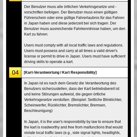
Der Benutzer muss alle örtlichen Verkehrsgesetze und -
vorschriften befolgen. Der Benutzer muss einen gültigen
Führerschein oder eine gültige Fahrerlaubnis für das Fahren
in Japan haben und diese jederzeit bei sich tragen. Der
Benutzer muss ausreichende Fahrkenntnisse haben, um den
Kart zu fahren.
Users must comply with all local traffic laws and regulations.
Users must possess and carry at all times a valid driver's
license or permit to drive in Japan. Users must have sufficient
driving skills to operate a kart.
04
[Kart-Verantwortung / Kart Responsibility]
In Japan ist es nach dem Gesetz die Verantwortung des
Benutzers sicherzustellen, dass der Kart betriebsbereit ist
und keine Störungen aufweist, die gegen örtliche
Verkehrsgesetze verstoßen. (Beispiel: Seitliche Blinklichter,
Scheinwerfer, Rücklichter, Bremslichter, Bremsen,
Beschleunigung)
In Japan, it is the user's responsibility by law to ensure that
the kart is roadworthy and free from malfunctions that would
violate local traffic laws (e.g., side signal lights, headlights,