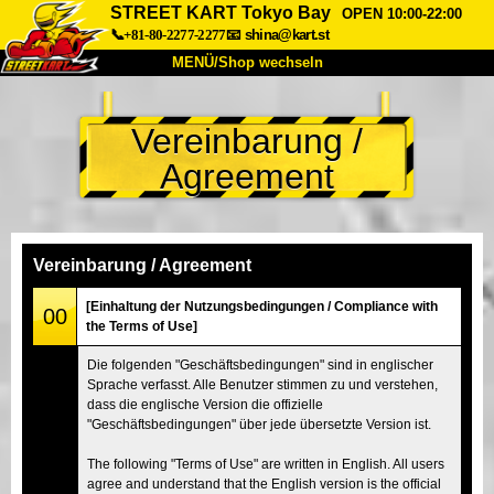
STREET KART Tokyo Bay
OPEN 10:00-22:00
📞+81-80-2277-2277
📧
shina@kart.st
MENÜ/Shop wechseln
START
Vereinbarung /
Über uns
Spezifikationen
Preise
Agreement
Anfahrt
Bewertungen
FAQ
Unternehmen
Buchung
Shop wechseln
Vereinbarung / Agreement
Tokio Shinagawa
Tokio Akihabara#1
[Einhaltung der Nutzungsbedingungen / Compliance with
00
the Terms of Use]
Tokio Akihabara#2
Tokio Shibuya
Die folgenden "Geschäftsbedingungen" sind in englischer
Tokio Shibuya Annex
Tokio Bucht
Sprache verfasst. Alle Benutzer stimmen zu und verstehen,
dass die englische Version die offizielle
Tokio Asakusa
Osaka
"Geschäftsbedingungen" über jede übersetzte Version ist.
Okinawa
The following "Terms of Use" are written in English. All users
agree and understand that the English version is the official