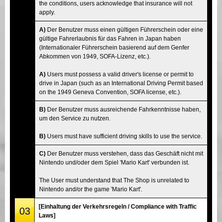
the conditions, users acknowledge that insurance will not
apply.
A)
Der Benutzer muss einen gültigen Führerschein oder eine
gültige Fahrerlaubnis für das Fahren in Japan haben
(Internationaler Führerschein basierend auf dem Genfer
Abkommen von 1949, SOFA-Lizenz, etc.).
A)
Users must possess a valid driver's license or permit to
drive in Japan (such as an International Driving Permit based
on the 1949 Geneva Convention, SOFA license, etc.).
B)
Der Benutzer muss ausreichende Fahrkenntnisse haben,
um den Service zu nutzen.
B)
Users must have sufficient driving skills to use the service.
C)
Der Benutzer muss verstehen, dass das Geschäft nicht mit
Nintendo und/oder dem Spiel 'Mario Kart' verbunden ist.
The User must understand that The Shop is unrelated to
Nintendo and/or the game 'Mario Kart'.
[Einhaltung der Verkehrsregeln / Compliance with Traffic
03
Laws]