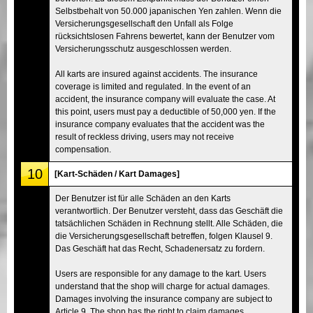
Selbstbehalt von 50.000 japanischen Yen zahlen. Wenn die
Versicherungsgesellschaft den Unfall als Folge
rücksichtslosen Fahrens bewertet, kann der Benutzer vom
Versicherungsschutz ausgeschlossen werden.
All karts are insured against accidents. The insurance
coverage is limited and regulated. In the event of an
accident, the insurance company will evaluate the case. At
this point, users must pay a deductible of 50,000 yen. If the
insurance company evaluates that the accident was the
result of reckless driving, users may not receive
compensation.
10
[Kart-Schäden / Kart Damages]
Der Benutzer ist für alle Schäden an den Karts
verantwortlich. Der Benutzer versteht, dass das Geschäft die
tatsächlichen Schäden in Rechnung stellt. Alle Schäden, die
die Versicherungsgesellschaft betreffen, folgen Klausel 9.
Das Geschäft hat das Recht, Schadenersatz zu fordern.
Users are responsible for any damage to the kart. Users
understand that the shop will charge for actual damages.
Damages involving the insurance company are subject to
Article 9. The shop has the right to claim damages.