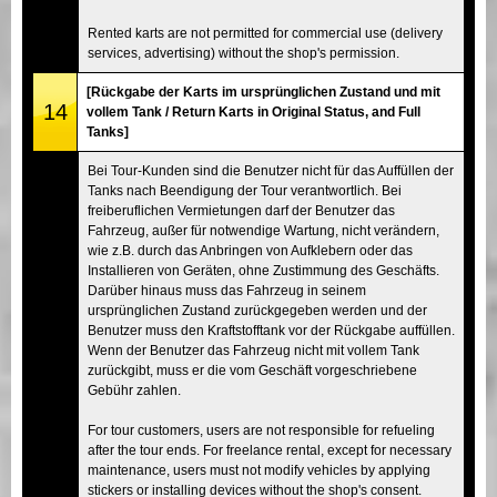
Rented karts are not permitted for commercial use (delivery
services, advertising) without the shop's permission.
[Rückgabe der Karts im ursprünglichen Zustand und mit
14
vollem Tank / Return Karts in Original Status, and Full
Tanks]
Bei Tour-Kunden sind die Benutzer nicht für das Auffüllen der
Tanks nach Beendigung der Tour verantwortlich. Bei
freiberuflichen Vermietungen darf der Benutzer das
Fahrzeug, außer für notwendige Wartung, nicht verändern,
wie z.B. durch das Anbringen von Aufklebern oder das
Installieren von Geräten, ohne Zustimmung des Geschäfts.
Darüber hinaus muss das Fahrzeug in seinem
ursprünglichen Zustand zurückgegeben werden und der
Benutzer muss den Kraftstofftank vor der Rückgabe auffüllen.
Wenn der Benutzer das Fahrzeug nicht mit vollem Tank
zurückgibt, muss er die vom Geschäft vorgeschriebene
Gebühr zahlen.
For tour customers, users are not responsible for refueling
after the tour ends. For freelance rental, except for necessary
maintenance, users must not modify vehicles by applying
stickers or installing devices without the shop's consent.