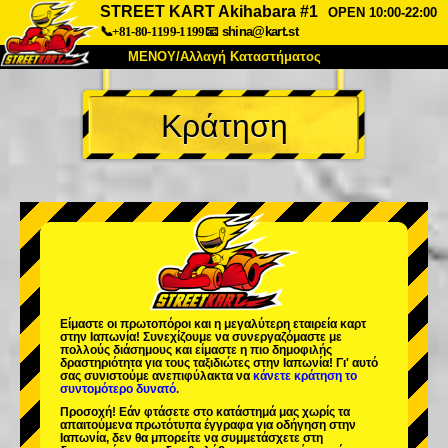
STREET KART Akihabara #1
OPEN 10:00-22:00
📞+81-80-1199-1199
📧
shina@kart.st
ΜΕΝΟΥ/Αλλαγή Καταστήματος
ΚΥΡΙΩΣ
Κράτηση
Σχετικά
Προδιαγραφές
Τιμές
Πρόσβαση
Αναφορές
Συχνές Ερωτήσεις
Εταιρεία
Κράτηση
Αλλαγή Καταστήματος
Τόκιο Σινάγαουα #1
Τόκιο Ακίχαμπαρα #1
Τόκιο Ακίχαμπαρα #2
Τόκιο Σιμπούγια
Είμαστε οι
πρωτοπόροι
και η
μεγαλύτερη εταιρεία καρτ
Τόκιο Σιμπούγια Annex
Τόκιο Κόλπος
στην Ιαπωνία! Συνεχίζουμε να συνεργαζόμαστε με
πολλούς διάσημους
και είμαστε η
πιο δημοφιλής
δραστηριότητα
για τους ταξιδιώτες στην Ιαπωνία! Γι' αυτό
Τόκιο Ασακούσα
Οσάκα
σας συνιστούμε ανεπιφύλακτα να
κάνετε κράτηση το
συντομότερο δυνατό.
Οκινάουα
Προσοχή! Εάν φτάσετε στο κατάστημά μας χωρίς τα
απαιτούμενα πρωτότυπα έγγραφα για οδήγηση στην
Ιαπωνία, δεν θα μπορείτε να συμμετάσχετε στη