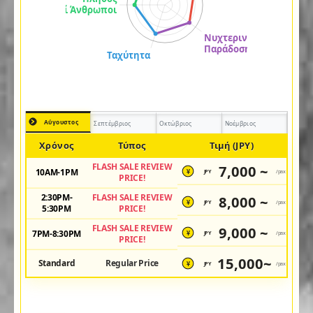
Αύγουστος
Σεπτέμβριος
Οκτώβριος
Νοέμβριος
Χρόνος
Τύπος
Τιμή (JPY)
FLASH SALE REVIEW
7,000 ~
10AM-1PM
JPY
/pax
¥
PRICE!
2:30PM-
FLASH SALE REVIEW
8,000 ~
JPY
/pax
¥
5:30PM
PRICE!
FLASH SALE REVIEW
9,000 ~
7PM-8:30PM
JPY
/pax
¥
PRICE!
15,000~
Standard
Regular Price
JPY
/pax
¥