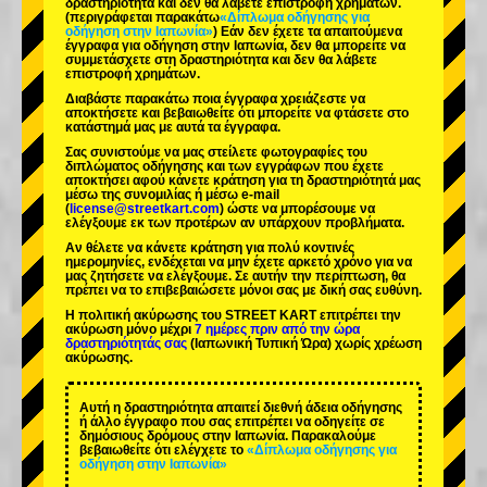
δραστηριότητα και δεν θα λάβετε επιστροφή χρημάτων.
(περιγράφεται παρακάτω
«Δίπλωμα οδήγησης για
οδήγηση στην Ιαπωνία»
) Εάν δεν έχετε τα απαιτούμενα
έγγραφα για οδήγηση στην Ιαπωνία, δεν θα μπορείτε να
συμμετάσχετε στη δραστηριότητα και δεν θα λάβετε
επιστροφή χρημάτων.
Διαβάστε παρακάτω ποια έγγραφα χρειάζεστε να
αποκτήσετε και βεβαιωθείτε ότι μπορείτε να φτάσετε στο
κατάστημά μας με αυτά τα έγγραφα.
Σας συνιστούμε να μας στείλετε φωτογραφίες του
διπλώματος οδήγησης και των εγγράφων που έχετε
αποκτήσει αφού κάνετε κράτηση για τη δραστηριότητά μας
μέσω της συνομιλίας ή μέσω e-mail
(
license@streetkart.com
) ώστε να μπορέσουμε να
ελέγξουμε εκ των προτέρων αν υπάρχουν προβλήματα.
Αν θέλετε να κάνετε κράτηση για πολύ κοντινές
ημερομηνίες, ενδέχεται να μην έχετε αρκετό χρόνο για να
μας ζητήσετε να ελέγξουμε. Σε αυτήν την περίπτωση, θα
πρέπει να το επιβεβαιώσετε μόνοι σας με δική σας ευθύνη.
Η πολιτική ακύρωσης του STREET KART επιτρέπει την
ακύρωση μόνο μέχρι
7 ημέρες πριν από την ώρα
δραστηριότητάς σας
(Ιαπωνική Τυπική Ώρα) χωρίς χρέωση
ακύρωσης.
Αυτή η δραστηριότητα απαιτεί διεθνή άδεια οδήγησης
ή άλλο έγγραφο που σας επιτρέπει να οδηγείτε σε
δημόσιους δρόμους στην Ιαπωνία. Παρακαλούμε
βεβαιωθείτε ότι ελέγχετε το
«Δίπλωμα οδήγησης για
οδήγηση στην Ιαπωνία»