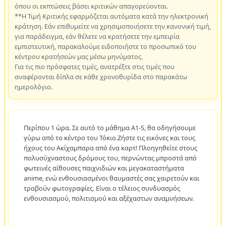
όπου οι εκπτώσεις βάσει κριτικών απαγορεύονται.
**Η Τιμή Κριτικής εφαρμόζεται αυτόματα κατά την ηλεκτρονική
κράτηση. Εάν επιθυμείτε να χρησιμοποιήσετε την κανονική τιμή,
για παράδειγμα, εάν θέλετε να κρατήσετε την εμπειρία
εμπιστευτική, παρακαλούμε ειδοποιήστε το προσωπικό του
κέντρου κρατήσεών μας μέσω μηνύματος.
Για τις πιο πρόσφατες τιμές, ανατρέξτε στις τιμές που
αναφέρονται δίπλα σε κάθε χρονοθυρίδα στο παρακάτω
ημερολόγιο.
Περίπου 1 ώρα. Σε αυτό το μάθημα A1-S, θα οδηγήσουμε
γύρω από το κέντρο του Τόκιο.Ζήστε τις εικόνες και τους
ήχους του Ακίχαμπαρα από ένα καρτ! Πλοηγηθείτε στους
πολυσύχναστους δρόμους του, περνώντας μπροστά από
φωτεινές αίθουσες παιχνιδιών και μεγακαταστήματα
anime, ενώ ενθουσιασμένοι θαυμαστές σας χαιρετούν και
τραβούν φωτογραφίες. Είναι ο τέλειος συνδυασμός
ενθουσιασμού, πολιτισμού και αξέχαστων αναμνήσεων.