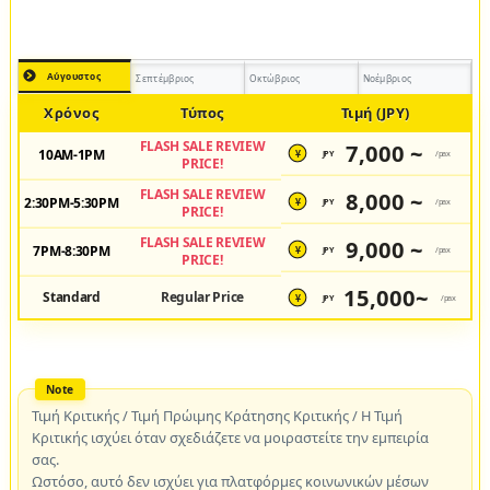
Αύγουστος
Σεπτέμβριος
Οκτώβριος
Νοέμβριος
Χρόνος
Τύπος
Τιμή (JPY)
FLASH SALE REVIEW
7,000 ~
10AM-1PM
JPY
/pax
¥
PRICE!
FLASH SALE REVIEW
8,000 ~
2:30PM-5:30PM
JPY
/pax
¥
PRICE!
FLASH SALE REVIEW
9,000 ~
7PM-8:30PM
JPY
/pax
¥
PRICE!
15,000~
Standard
Regular Price
JPY
/pax
¥
Τιμή Κριτικής / Τιμή Πρώιμης Κράτησης Κριτικής / Η Τιμή
Κριτικής ισχύει όταν σχεδιάζετε να μοιραστείτε την εμπειρία
σας.
Ωστόσο, αυτό δεν ισχύει για πλατφόρμες κοινωνικών μέσων