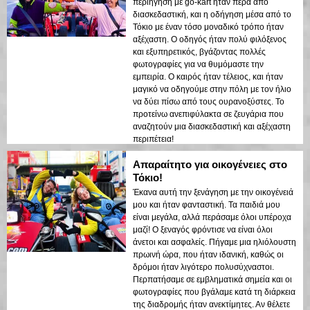
περιήγηση με go-kart ήταν πέρα από
διασκεδαστική, και η οδήγηση μέσα από το
Τόκιο με έναν τόσο μοναδικό τρόπο ήταν
αξέχαστη. Ο οδηγός ήταν πολύ φιλόξενος
και εξυπηρετικός, βγάζοντας πολλές
φωτογραφίες για να θυμόμαστε την
εμπειρία. Ο καιρός ήταν τέλειος, και ήταν
μαγικό να οδηγούμε στην πόλη με τον ήλιο
να δύει πίσω από τους ουρανοξύστες. Το
προτείνω ανεπιφύλακτα σε ζευγάρια που
αναζητούν μια διασκεδαστική και αξέχαστη
περιπέτεια!
Απαραίτητο για οικογένειες στο
Τόκιο!
Έκανα αυτή την ξενάγηση με την οικογένειά
μου και ήταν φανταστική. Τα παιδιά μου
είναι μεγάλα, αλλά περάσαμε όλοι υπέροχα
μαζί! Ο ξεναγός φρόντισε να είναι όλοι
άνετοι και ασφαλείς. Πήγαμε μια ηλιόλουστη
πρωινή ώρα, που ήταν ιδανική, καθώς οι
δρόμοι ήταν λιγότερο πολυσύχναστοι.
Περπατήσαμε σε εμβληματικά σημεία και οι
φωτογραφίες που βγάλαμε κατά τη διάρκεια
της διαδρομής ήταν ανεκτίμητες. Αν θέλετε