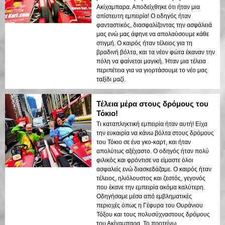
Ακίχαμπαρα. Αποδείχθηκε ότι ήταν μια
απίστευτη εμπειρία! Ο οδηγός ήταν
φανταστικός, διασφαλίζοντας την ασφάλειά
μας ενώ μας άφηνε να απολαύσουμε κάθε
στιγμή. Ο καιρός ήταν τέλειος για τη
βραδινή βόλτα, και τα νέον φώτα έκαναν την
πόλη να φαίνεται μαγική. Ήταν μια τέλεια
περιπέτεια για να γιορτάσουμε το νέο μας
ταξίδι μαζί.
Τέλεια μέρα στους δρόμους του
Τόκιο!
Τι καταπληκτική εμπειρία ήταν αυτή! Είχα
την ευκαιρία να κάνω βόλτα στους δρόμους
του Τόκιο σε ένα γκο-καρτ, και ήταν
απολύτως αξέχαστο. Ο οδηγός ήταν πολύ
φιλικός και φρόντισε να είμαστε όλοι
ασφαλείς ενώ διασκεδάζαμε. Ο καιρός ήταν
τέλειος, ηλιόλουστος και ζεστός, γεγονός
που έκανε την εμπειρία ακόμα καλύτερη.
Οδηγήσαμε μέσα από εμβληματικές
περιοχές όπως η Γέφυρα του Ουράνιου
Τόξου και τους πολυσύχναστους δρόμους
του Ακίχαμπαρα. Το προτείνω