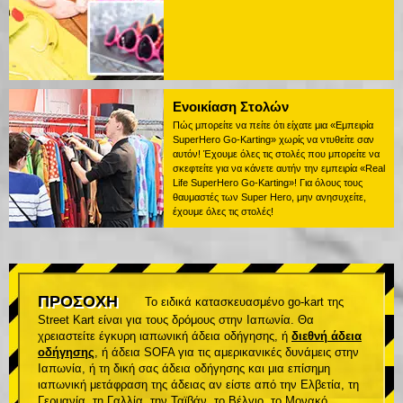
Ενοικίαση Στολών
Πώς μπορείτε να πείτε ότι είχατε μια «Εμπειρία
SuperHero Go-Karting» χωρίς να ντυθείτε σαν
αυτόν! Έχουμε όλες τις στολές που μπορείτε να
σκεφτείτε για να κάνετε αυτήν την εμπειρία «Real
Life SuperHero Go-Karting»! Για όλους τους
θαυμαστές των Super Hero, μην ανησυχείτε,
έχουμε όλες τις στολές!
ΠΡΟΣΟΧΗ
Το ειδικά κατασκευασμένο go-kart της
Street Kart είναι για τους δρόμους στην Ιαπωνία. Θα
χρειαστείτε έγκυρη ιαπωνική άδεια οδήγησης, ή
διεθνή άδεια
οδήγησης
, ή άδεια SOFA για τις αμερικανικές δυνάμεις στην
Ιαπωνία, ή τη δική σας άδεια οδήγησης και μια επίσημη
ιαπωνική μετάφραση της άδειας αν είστε από την Ελβετία, τη
Γερμανία, τη Γαλλία, την Ταϊβάν, το Βέλγιο, το Μονακό.