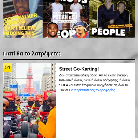
Γιατί θα το λατρέψετε:
01
Street Go-Karting!
Δεν απαιτείται ειδική άδεια! Απλά έχετε έγκυρη
Ιαπωνική άδεια, Διεθνή άδεια οδήγησης, ή άδεια
SOFA και είστε έτοιμοι να οδηγήσετε σε όλο το
Τόκιο!
Για περισσότερες πληροφορίες