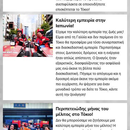
ανεπιφύλακτα σε οποιονδήποτε
επισκέπτεται το Τόκιο!
Καλύτερη εμπειρία στην
Ιαπωνία!
Είχαμε την καλύτερη εμπειρία της ζωής μας!
Είμαι από τη Γαλλία και δεν περίμενα ότι το
Τόκιο θα προσφέρει μια τόσο συναρπαστική
και διασκεδαστική εμπειρία. Περπατήσαμε
στους ζωντανούς δρόμους και η ενέργεια
ήταν απλώς απίστευτη. Ο ξεναγός ήταν
εξαιρετικός, διασφαλίζοντας την ασφάλειά
μας ενώ έκανε τη βόλτα πολύ
διασκεδαστική. Πήγαμε το απόγευμα και η
δροσερή αύρα έκανε την εμπειρία ακόμα
πιο ευχάριστη. Αν ψάχνετε για έναν
μοναδικό τρόπο να δείτε το Τόκιο, κάντε
αυτή την ξενάγηση!
Περιπετειώδης μήνας του
μέλιτος στο Τόκιο!
Δεν θα μπορούσαμε να ζητήσουμε μια
καλύτερη εμπειρία μήνα του μέλιτος! Η