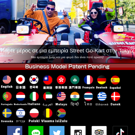
Εταιρεία
Κράτηση
Αλλαγή Καταστήματος
Τόκιο Σινάγαουα #1
Τόκιο Ακίχαμπαρα #1
Τόκιο Ακίχαμπαρα #2
Τόκιο Σιμπούγια
Τόκιο Σιμπούγια Annex
Τόκιο Κόλπος
Πάρτε μέρος σε μια εμπειρία Street Go-Kart στην Tokyo!
Τόκιο Ασακούσα
Οσάκα
Μια εμπειρία ζωής και μια φορά δεν είναι ποτέ αρκετή!
Οκινάουα