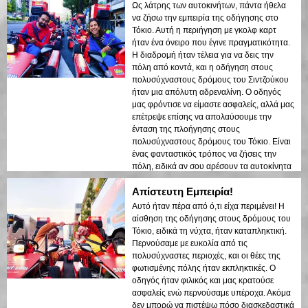
Ως λάτρης των αυτοκινήτων, πάντα ήθελα
να ζήσω την εμπειρία της οδήγησης στο
Τόκιο. Αυτή η περιήγηση με γκολφ καρτ
ήταν ένα όνειρο που έγινε πραγματικότητα.
Η διαδρομή ήταν τέλεια για να δεις την
πόλη από κοντά, και η οδήγηση στους
πολυσύχναστους δρόμους του Σιντζούκου
ήταν μια απόλυτη αδρεναλίνη. Ο οδηγός
μας φρόντισε να είμαστε ασφαλείς, αλλά μας
επέτρεψε επίσης να απολαύσουμε την
ένταση της πλοήγησης στους
πολυσύχναστους δρόμους του Τόκιο. Είναι
ένας φανταστικός τρόπος να ζήσεις την
πόλη, ειδικά αν σου αρέσουν τα αυτοκίνητα
ή η οδήγηση!
Απίστευτη Εμπειρία!
Αυτό ήταν πέρα από ό,τι είχα περιμένει! Η
αίσθηση της οδήγησης στους δρόμους του
Τόκιο, ειδικά τη νύχτα, ήταν καταπληκτική.
Περνούσαμε με ευκολία από τις
πολυσύχναστες περιοχές, και οι θέες της
φωτισμένης πόλης ήταν εκπληκτικές. Ο
οδηγός ήταν φιλικός και μας κρατούσε
ασφαλείς ενώ περνούσαμε υπέροχα. Ακόμα
δεν μπορώ να πιστέψω πόσο διασκεδαστικά