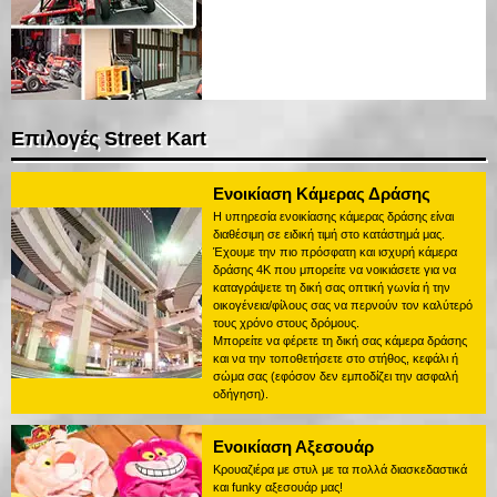
Επιλογές Street Kart
Ενοικίαση Κάμερας Δράσης
Η υπηρεσία ενοικίασης κάμερας δράσης είναι
διαθέσιμη σε ειδική τιμή στο κατάστημά μας.
Έχουμε την πιο πρόσφατη και ισχυρή κάμερα
δράσης 4K που μπορείτε να νοικιάσετε για να
καταγράψετε τη δική σας οπτική γωνία ή την
οικογένεια/φίλους σας να περνούν τον καλύτερό
τους χρόνο στους δρόμους.
Μπορείτε να φέρετε τη δική σας κάμερα δράσης
και να την τοποθετήσετε στο στήθος, κεφάλι ή
σώμα σας (εφόσον δεν εμποδίζει την ασφαλή
οδήγηση).
Ενοικίαση Αξεσουάρ
Κρουαζιέρα με στυλ με τα πολλά διασκεδαστικά
και funky αξεσουάρ μας!