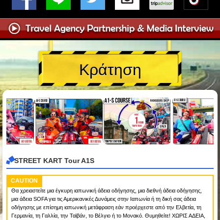
Κράτηση
STREET KART Tour A1S
CAUTION
Θα χρειαστείτε μια έγκυρη ιαπωνική άδεια οδήγησης, μια διεθνή άδεια οδήγησης,
μια άδεια SOFA για τις Αμερικανικές Δυνάμεις στην Ιαπωνία ή τη δική σας άδεια
οδήγησης με επίσημη ιαπωνική μετάφραση εάν προέρχεστε από την Ελβετία, τη
Γερμανία, τη Γαλλία, την Ταϊβάν, το Βέλγιο ή το Μονακό. Θυμηθείτε! ΧΩΡΙΣ ΑΔΕΙΑ,