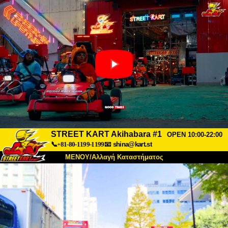
STREET KART Akihabara #1
OPEN 10:00-22:00
📞+81-80-1199-1199
📧
shina@kart.st
ΜΕΝΟΥ/Αλλαγή Καταστήματος
ΚΥΡΙΩΣ
Σχετικά
Προδιαγραφές
Τιμές
Πρόσβαση
Αναφορές
Συχνές Ερωτήσεις