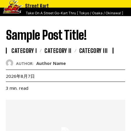
Street Kart
Take On A Street Go-Kart Thru [ Tokyo / Osaka / Okinawa! ]
Sample Post Title!
CATEGORY I
CATEGORY II
CATEGORY III
Author Name
AUTHOR:
2026年8月7日
read
3
min.