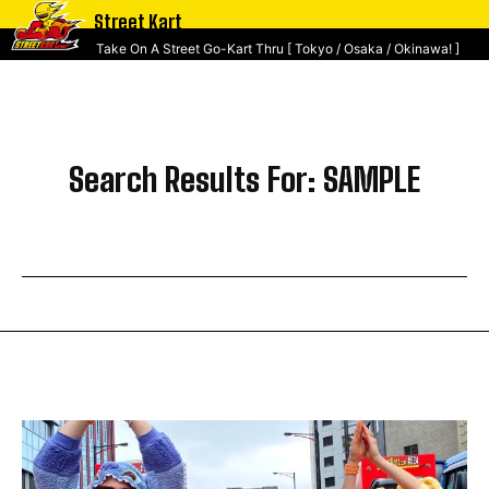
Street Kart
Take On A Street Go-Kart Thru [ Tokyo / Osaka / Okinawa! ]
Search Results For:
SAMPLE
SEARCH