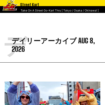
Street Kart
Take On A Street Go-Kart Thru [ Tokyo / Osaka / Okinawa! ]
デ
デイリーアーカイブ AUG 8,
2026