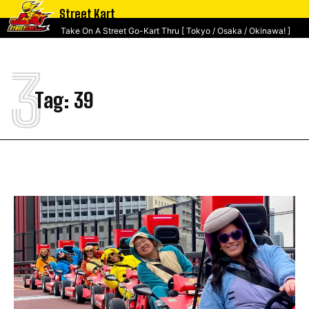
Street Kart
Take On A Street Go-Kart Thru [ Tokyo / Osaka / Okinawa! ]
3
Tag:
39