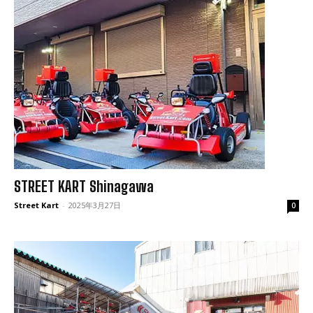
STREET KART Shinagawa
Street Kart
-
2025年3月27日
0