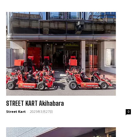
STREET KART Akihabara
Street Kart
-
2025年3月27日
0