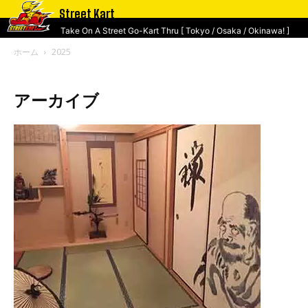
Street Kart
Take On A Street Go-Kart Thru [ Tokyo / Osaka / Okinawa! ]
ホーム
2025
アーカイブ