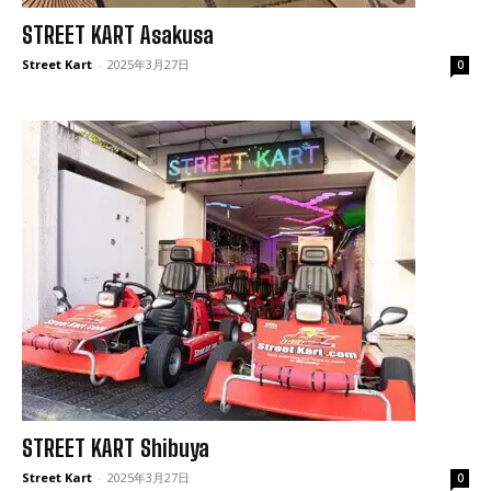
STREET KART Asakusa
Street Kart
-
2025年3月27日
0
STREET KART Shibuya
Street Kart
-
2025年3月27日
0