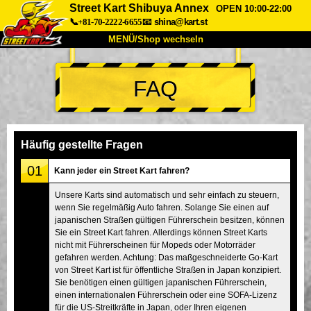
Street Kart Shibuya Annex
OPEN 10:00-22:00
📞+81-70-2222-6655
📧
shina@kart.st
MENÜ/Shop wechseln
START
FAQ
Über uns
Spezifikationen
Preise
Anfahrt
Bewertungen
FAQ
Unternehmen
Buchung
Häufig gestellte Fragen
Shop wechseln
01
Kann jeder ein Street Kart fahren?
Tokio Shinagawa
Tokio Akihabara#1
Unsere Karts sind automatisch und sehr einfach zu steuern,
wenn Sie regelmäßig Auto fahren. Solange Sie einen auf
Tokio Akihabara#2
Tokio Shibuya
japanischen Straßen gültigen Führerschein besitzen, können
Tokio Shibuya Annex
Tokio Bucht
Sie ein Street Kart fahren. Allerdings können Street Karts
nicht mit Führerscheinen für Mopeds oder Motorräder
Tokio Asakusa
Osaka
gefahren werden. Achtung: Das maßgeschneiderte Go-Kart
von Street Kart ist für öffentliche Straßen in Japan konzipiert.
Okinawa
Sie benötigen einen gültigen japanischen Führerschein,
einen internationalen Führerschein oder eine SOFA-Lizenz
für die US-Streitkräfte in Japan, oder Ihren eigenen