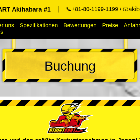
aki
RT Akihabara #1
📞+81-80-1199-1199
📧
r uns
Spezifikationen
Bewertungen
Preise
Anfahr
ps
Buchung