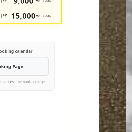
9,000 ~
JPY
/pax
15,000~
JPY
/pax
ooking calendar
oking Page
 to access the booking page