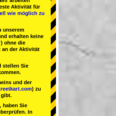
Wir arbeiten
este Aktivität
für
ell wie möglich zu
zu unserem
nd erhalten keine
“
) ohne die
an der Aktivität
 stellen Sie
nkommen.
heins und der
reetkart.com
) zu
gibt.
, haben Sie
berprüfen. In