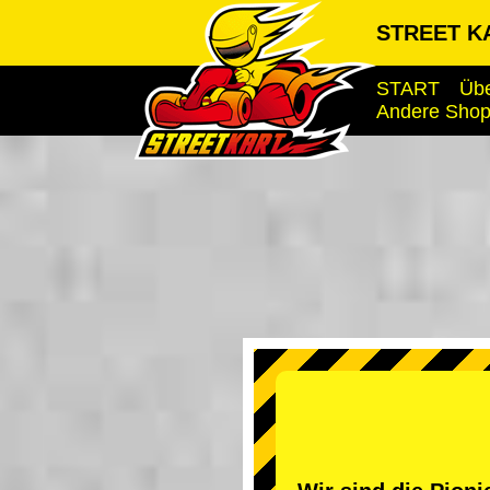
STREET KA
START
Übe
Andere Sho