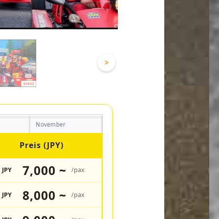
>
November
Preis (JPY)
7,000 ~
JPY
/pax
8,000 ~
JPY
/pax