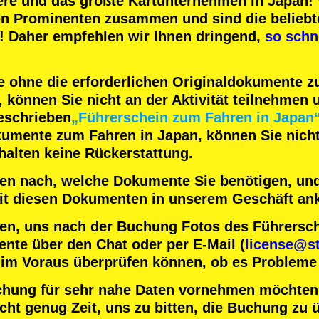
ere
und das
größte Kartunternehmen
in Japan! 
en Prominenten
zusammen und sind die
beliebt
! Daher empfehlen wir Ihnen dringend,
so schn
 ohne die erforderlichen Originaldokumente 
können Sie nicht an der Aktivität teilnehmen u
eschrieben
„Führerschein zum Fahren in Japan
kumente zum Fahren in Japan, können Sie nicht 
halten keine Rückerstattung.
nten nach, welche Dokumente Sie benötigen, und
 mit diesen Dokumenten in unserem Geschäft a
en, uns nach der Buchung Fotos des Führersc
nte über den Chat oder per E-Mail (
license@st
 im Voraus überprüfen können, ob es Probleme 
chung für sehr nahe Daten vornehmen möchten
ht genug Zeit, uns zu bitten, die Buchung zu ü