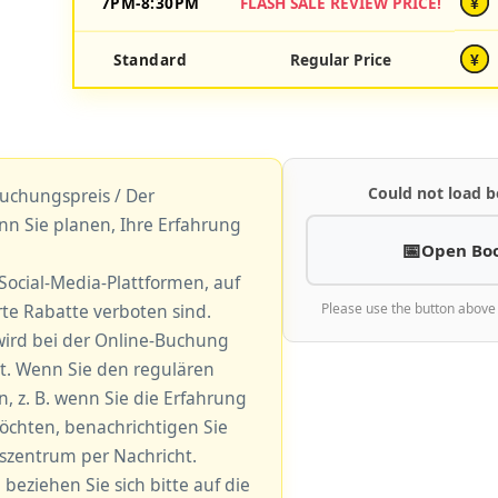
7PM-8:30PM
FLASH SALE REVIEW PRICE!
¥
Standard
Regular Price
¥
Could not load b
uchungspreis / Der
nn Sie planen, Ihre Erfahrung
Open Bo
r Social-Media-Plattformen, auf
e Rabatte verboten sind.
Please use the button above
ird bei der Online-Buchung
. Wenn Sie den regulären
 z. B. wenn Sie die Erfahrung
öchten, benachrichtigen Sie
gszentrum per Nachricht.
 beziehen Sie sich bitte auf die