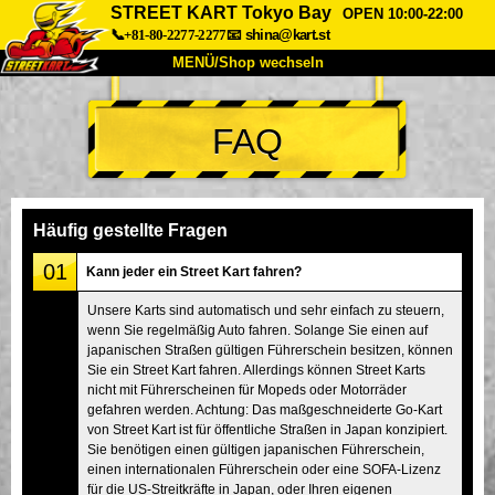
STREET KART Tokyo Bay
OPEN 10:00-22:00
📞+81-80-2277-2277
📧
shina@kart.st
MENÜ/Shop wechseln
START
FAQ
Über uns
Spezifikationen
Preise
Anfahrt
Bewertungen
FAQ
Unternehmen
Buchung
Häufig gestellte Fragen
Shop wechseln
01
Kann jeder ein Street Kart fahren?
Tokio Shinagawa
Tokio Akihabara#1
Unsere Karts sind automatisch und sehr einfach zu steuern,
wenn Sie regelmäßig Auto fahren. Solange Sie einen auf
Tokio Akihabara#2
Tokio Shibuya
japanischen Straßen gültigen Führerschein besitzen, können
Tokio Shibuya Annex
Tokio Bucht
Sie ein Street Kart fahren. Allerdings können Street Karts
nicht mit Führerscheinen für Mopeds oder Motorräder
Tokio Asakusa
Osaka
gefahren werden. Achtung: Das maßgeschneiderte Go-Kart
von Street Kart ist für öffentliche Straßen in Japan konzipiert.
Okinawa
Sie benötigen einen gültigen japanischen Führerschein,
einen internationalen Führerschein oder eine SOFA-Lizenz
für die US-Streitkräfte in Japan, oder Ihren eigenen