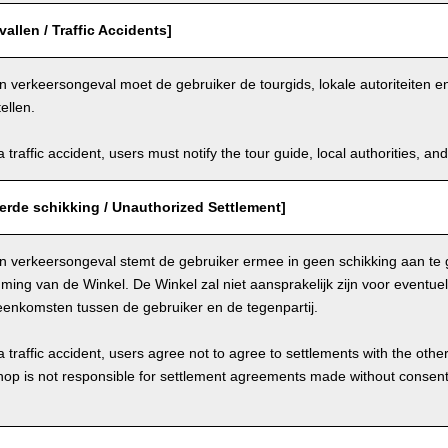
allen / Traffic Accidents]
n verkeersongeval moet de gebruiker de tourgids, lokale autoriteiten 
ellen.
a traffic accident, users must notify the tour guide, local authorities, 
erde schikking / Unauthorized Settlement]
en verkeersongeval stemt de gebruiker ermee in geen schikking aan te 
ing van de Winkel. De Winkel zal niet aansprakelijk zijn voor eventue
eenkomsten tussen de gebruiker en de tegenpartij.
a traffic accident, users agree not to agree to settlements with the othe
hop is not responsible for settlement agreements made without consen