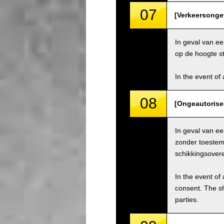
07
[Verkeersongev
In geval van ee
op de hoogte st
In the event of 
08
[Ongeautorise
In geval van e
zonder toestemm
schikkingsover
In the event of 
consent. The s
parties.