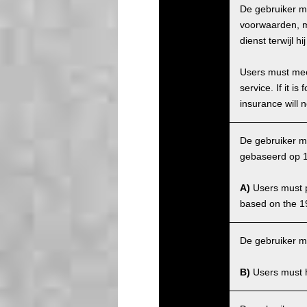
De gebruiker m
voorwaarden, ma
dienst terwijl 
Users must meet
service. If it 
insurance will n
De gebruiker mo
gebaseerd op 1
A)
Users must po
based on the 1
De gebruiker m
B)
Users must ha