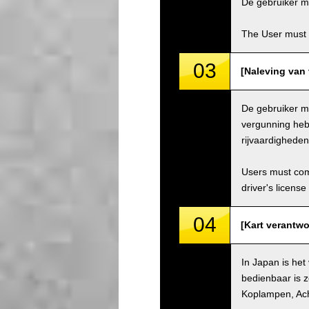
De gebruiker mo
The User must 
03
[Naleving van 
De gebruiker mo
vergunning hebb
rijvaardighede
Users must comp
driver's license
04
[Kart verantwo
In Japan is het
bedienbaar is z
Koplampen, Ach