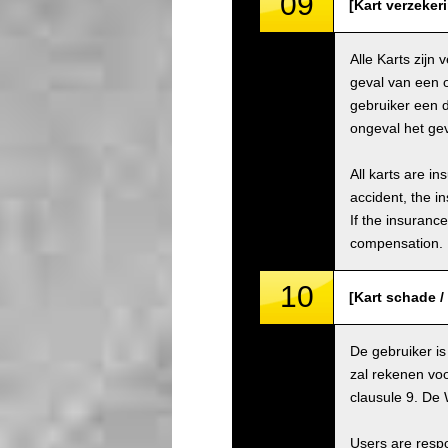
09
[Kart verzeker
Alle Karts zijn
geval van een 
gebruiker een 
ongeval het gev
All karts are i
accident, the i
If the insuranc
compensation.
10
[Kart schade 
De gebruiker is
zal rekenen voo
clausule 9. De 
Users are respo