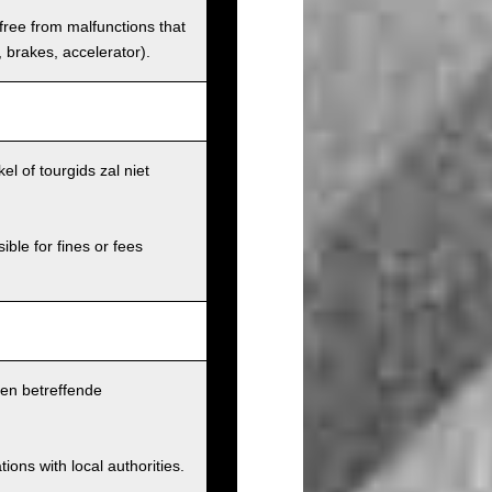
 free from malfunctions that
s, brakes, accelerator).
l of tourgids zal niet
ible for fines or fees
pen betreffende
ions with local authorities.