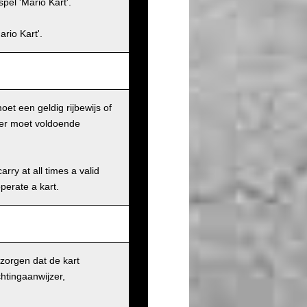
pel 'Mario Kart'.
rio Kart'.
et een geldig rijbewijs of
iker moet voldoende
rry at all times a valid
operate a kart.
 zorgen dat de kart
chtingaanwijzer,