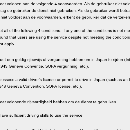
oet voldoen aan de volgende 4 voorwaarden. Als de gebruiker niet vol
g de gebruiker de dienst niet gebruiken. Als de gebruiker wordt betra
hij niet voldoet aan de voorwaarden, erkent de gebruiker dat de verzekeri
 all of the following 4 conditions. If any one of the conditions is not m
is found that users are using the service despite not meeting the conditi
ot apply.
et een geldig rijbewijs of vergunning hebben om in Japan te rijden (Int
949 Genève Conventie, SOFA vergunning, etc.).
ssess a valid driver's license or permit to drive in Japan (such as an I
949 Geneva Convention, SOFA license, etc.).
oet voldoende rijvaardigheid hebben om de dienst te gebruiken.
ve sufficient driving skills to use the service.