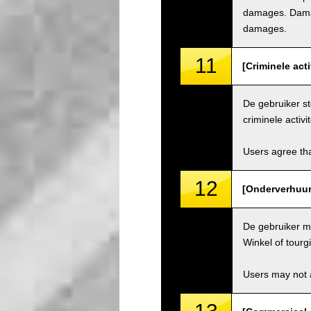
damages. Damage
damages.
11
[Criminele acti
De gebruiker st
criminele activit
Users agree tha
12
[Onderverhuur 
De gebruiker ma
Winkel of tourg
Users may not a