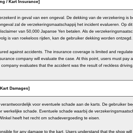
ing / Kart Insurance]
 verzekerd in geval van een ongeval. De dekking van de verzekering is 
ongeval zal de verzekeringsmaatschappij het incident evalueren. Op d
disclaimer van 50,000 Japanse Yen betalen. Als de verzekeringsmaatsch
olg is van roekeloos rijden, kan de gebruiker dekking worden ontzegd.
nsured against accidents. The insurance coverage is limited and regulate
nsurance company will evaluate the case. At this point, users must pay 
e company evaluates that the accident was the result of reckless drivin
/ Kart Damages]
 verantwoordelijk voor eventuele schade aan de karts. De gebruiker beg
r werkelijke schade. Eventuele schade waarbij de verzekeringsmaatscha
Winkel heeft het recht om schadevergoeding te eisen.
nsible for any damage to the kart. Users understand that the shop will 