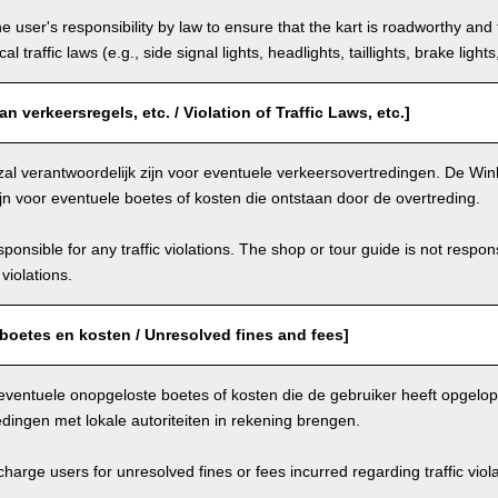
the user's responsibility by law to ensure that the kart is roadworthy and
al traffic laws (e.g., side signal lights, headlights, taillights, brake light
n verkeersregels, etc. / Violation of Traffic Laws, etc.]
zal verantwoordelijk zijn voor eventuele verkeersovertredingen. De Winke
ijn voor eventuele boetes of kosten die ontstaan door de overtreding.
ponsible for any traffic violations. The shop or tour guide is not respons
violations.
boetes en kosten / Unresolved fines and fees]
eventuele onopgeloste boetes of kosten die de gebruiker heeft opgelo
dingen met lokale autoriteiten in rekening brengen.
arge users for unresolved fines or fees incurred regarding traffic violat