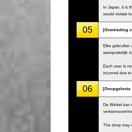
In Japan, it is 
would violate loc
05
[Overtreding va
Elke gebruiker 
aansprakelijk z
Each user is res
incurred due to 
06
[Onopgeloste 
De Winkel kan 
verkeersovertre
The shop may ch