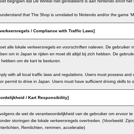
et begrijpen dat De Winkel niet gerelateerd is aan Nintendo en/of het s
understand that The Shop is unrelated to Nintendo and/or the game 'Ma
verkeersregels / Compliance with Traffic Laws]
et alle lokale verkeersregels en voorschriften naleven. De gebruiker mo
en om in Japan te rijden en moet dit altijd bij zich hebben. De gebru
n hebben om de kart te besturen.
ly with all local traffic laws and regulations. Users must possess and ca
 or permit to drive in Japan. Users must have sufficient driving skills to 
ordelijkheid / Kart Responsibility]
 volgens de wet de verantwoordelijkheid van de gebruiker om ervoor te
onder storingen die lokale verkeersregels overtreden. (Voorbeeld: Zijri
terlichten, Remlichten, remmen, acceleratie)