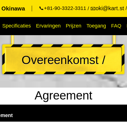
oki@kart.st
t Okinawa
📞+81-90-3322-3311
📧
Specificaties
Ervaringen
Prijzen
Toegang
FAQ
Overeenkomst /
Agreement
ement