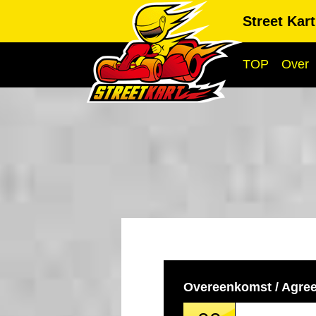
Street Kar
TOP
Over
Overeenkomst / Agre