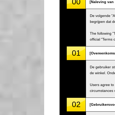
00
[Naleving van
De volgende "A
begrijpen dat d
The following "
official "Terms
01
[Overeenkomst
De gebruiker s
de winkel. Ond
Users agree to 
circumstances w
02
[Gebruikersvo