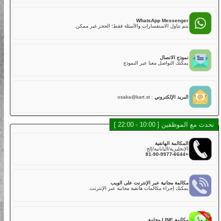
02
هل لديكم تأمين؟
نعم. تشمل خطتنا التأمينية القياسية مع تغطية أساسية في رسوم
LINE Mess
الجولة,
 أسرع للدردشة، الموظفون والشات بوت سيساعدونك.
ولكن عليك دفع الخصم إذا كانت هناك أضرار في الكارت بسبب
الاصطدام أو الخدوش أو القيادة الخشنة أو الحوادث. يتم تحصيل خصم
قدره 50,000 ين لكل مركبة مباشرة بعد الجولة.
WhatsApp Messe
خطة التأمين القياسية تغطي:
اول الاستفسارات والأسئلة فقط؛ الحجز غير ممكن.
・الإصابة الجسدية (بخلاف السائق): 800,000,000 ين
・الأضرار المادية (بخلاف السائق): 2,000,000 ين
・إصابة السائق: 5,000,000 ين
الاتصال
لذلك، نوصي بشدة لعملائنا الكرام اختيار خطة التأمين الكامل عند
التواصل معنا عبر النموذج
الحجز عبر الإنترنت أو في المتجر مقابل رسوم إضافية.
خطة التأمين الكامل تغطي:
・الإصابة الجسدية (بخلاف السائق): 800,000,000 ين
・الأضرار المادية (بخلاف السائق): 2,000,000 ين
 الإلكتروني
:
osaka@kart.st
・إصابة السائق: 5,000,000 ين
03
هل توجد كارتات يمكن أن تستوعب أكثر من راكب؟
10 - 22:00 ]
في الوقت الحالي، لا نقدم كارتات تدعم أكثر من راكب في نفس