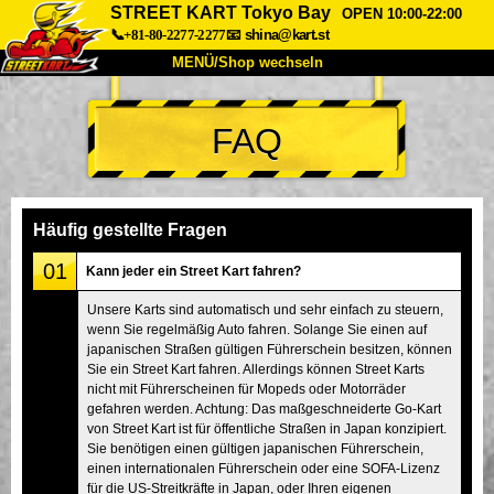
STREET KART Tokyo Bay
OPEN 10:00-22:00
📞+81-80-2277-2277
📧
shina@kart.st
MENÜ/Shop wechseln
START
FAQ
Über uns
Spezifikationen
Preise
Anfahrt
Bewertungen
FAQ
Unternehmen
Buchung
Häufig gestellte Fragen
Shop wechseln
01
Kann jeder ein Street Kart fahren?
Tokio Shinagawa
Tokio Akihabara#1
Unsere Karts sind automatisch und sehr einfach zu steuern,
wenn Sie regelmäßig Auto fahren. Solange Sie einen auf
Tokio Akihabara#2
Tokio Shibuya
japanischen Straßen gültigen Führerschein besitzen, können
Tokio Shibuya Annex
Tokio Bucht
Sie ein Street Kart fahren. Allerdings können Street Karts
nicht mit Führerscheinen für Mopeds oder Motorräder
Tokio Asakusa
Osaka
gefahren werden. Achtung: Das maßgeschneiderte Go-Kart
von Street Kart ist für öffentliche Straßen in Japan konzipiert.
Okinawa
Sie benötigen einen gültigen japanischen Führerschein,
einen internationalen Führerschein oder eine SOFA-Lizenz
für die US-Streitkräfte in Japan, oder Ihren eigenen