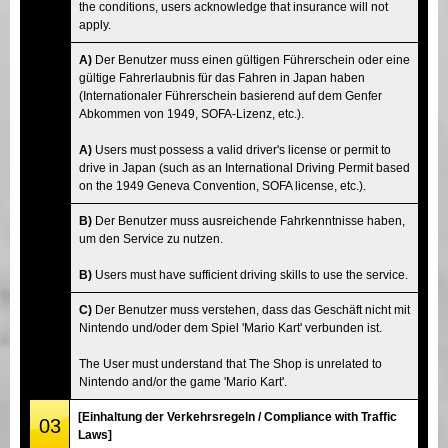
the conditions, users acknowledge that insurance will not
apply.
A)
Der Benutzer muss einen gültigen Führerschein oder eine
gültige Fahrerlaubnis für das Fahren in Japan haben
(Internationaler Führerschein basierend auf dem Genfer
Abkommen von 1949, SOFA-Lizenz, etc.).
A)
Users must possess a valid driver's license or permit to
drive in Japan (such as an International Driving Permit based
on the 1949 Geneva Convention, SOFA license, etc.).
B)
Der Benutzer muss ausreichende Fahrkenntnisse haben,
um den Service zu nutzen.
B)
Users must have sufficient driving skills to use the service.
C)
Der Benutzer muss verstehen, dass das Geschäft nicht mit
Nintendo und/oder dem Spiel 'Mario Kart' verbunden ist.
The User must understand that The Shop is unrelated to
Nintendo and/or the game 'Mario Kart'.
[Einhaltung der Verkehrsregeln / Compliance with Traffic
03
Laws]