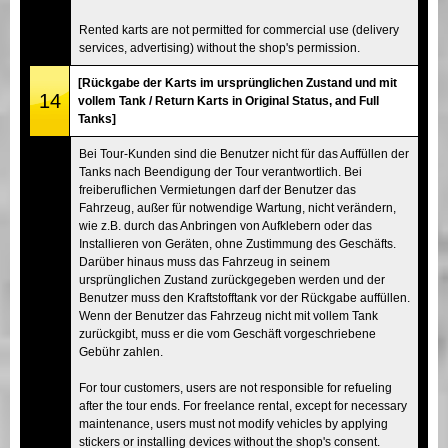
Rented karts are not permitted for commercial use (delivery
services, advertising) without the shop's permission.
[Rückgabe der Karts im ursprünglichen Zustand und mit
14
vollem Tank / Return Karts in Original Status, and Full
Tanks]
Bei Tour-Kunden sind die Benutzer nicht für das Auffüllen der
Tanks nach Beendigung der Tour verantwortlich. Bei
freiberuflichen Vermietungen darf der Benutzer das
Fahrzeug, außer für notwendige Wartung, nicht verändern,
wie z.B. durch das Anbringen von Aufklebern oder das
Installieren von Geräten, ohne Zustimmung des Geschäfts.
Darüber hinaus muss das Fahrzeug in seinem
ursprünglichen Zustand zurückgegeben werden und der
Benutzer muss den Kraftstofftank vor der Rückgabe auffüllen.
Wenn der Benutzer das Fahrzeug nicht mit vollem Tank
zurückgibt, muss er die vom Geschäft vorgeschriebene
Gebühr zahlen.
For tour customers, users are not responsible for refueling
after the tour ends. For freelance rental, except for necessary
maintenance, users must not modify vehicles by applying
stickers or installing devices without the shop's consent.