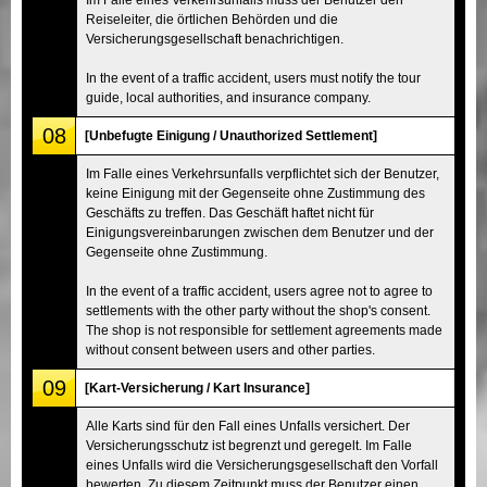
Reiseleiter, die örtlichen Behörden und die
Versicherungsgesellschaft benachrichtigen.
In the event of a traffic accident, users must notify the tour
guide, local authorities, and insurance company.
08
[Unbefugte Einigung / Unauthorized Settlement]
Im Falle eines Verkehrsunfalls verpflichtet sich der Benutzer,
keine Einigung mit der Gegenseite ohne Zustimmung des
Geschäfts zu treffen. Das Geschäft haftet nicht für
Einigungsvereinbarungen zwischen dem Benutzer und der
Gegenseite ohne Zustimmung.
In the event of a traffic accident, users agree not to agree to
settlements with the other party without the shop's consent.
The shop is not responsible for settlement agreements made
without consent between users and other parties.
09
[Kart-Versicherung / Kart Insurance]
Alle Karts sind für den Fall eines Unfalls versichert. Der
Versicherungsschutz ist begrenzt und geregelt. Im Falle
eines Unfalls wird die Versicherungsgesellschaft den Vorfall
bewerten. Zu diesem Zeitpunkt muss der Benutzer einen