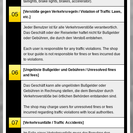
taillights, brake lights, brakes, accelerator).
[Verstöße gegen Verkehrsregeln / Violation of Traffic Laws,
05
etc.]
Jeder Benutzer ist für alle Verkehrsverstöße verantwortlich.
Das Geschäft oder der Reiseleiter haftet nicht für Bußgelder
oder Gebühren, die durch den Verstoß entstehen.
Each user is responsible for any traffic violations. The shop
or tour guide is not responsible for fines or fees incurred due
to violations.
[Ungelöste Bußgelder und Gebühren / Unresolved fines
06
and fees]
Das Geschäft kann alle ungelösten Bußgelder oder
Gebühren in Rechnung stellen, die dem Benutzer durch
Verkehrsverstöße bei örtlichen Behörden entstanden sind.
The shop may charge users for unresolved fines or fees
incurred regarding traffic violations with local authorities.
07
[Verkehrsunfälle / Traffic Accidents]
Im Falle eines Verkehrsunfalls muss der Benutzer den