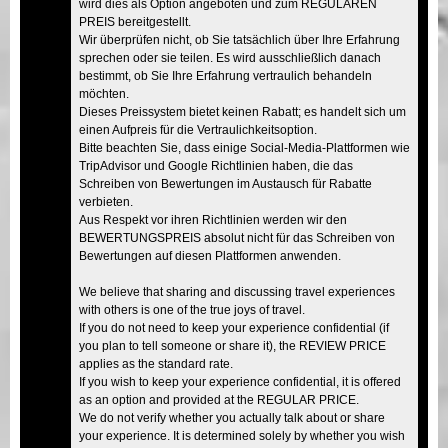
wird dies als Option angeboten und zum REGULÄREN
PREIS bereitgestellt.
Wir überprüfen nicht, ob Sie tatsächlich über Ihre Erfahrung
sprechen oder sie teilen. Es wird ausschließlich danach
bestimmt, ob Sie Ihre Erfahrung vertraulich behandeln
möchten.
Dieses Preissystem bietet keinen Rabatt; es handelt sich um
einen Aufpreis für die Vertraulichkeitsoption.
Bitte beachten Sie, dass einige Social-Media-Plattformen wie
TripAdvisor und Google Richtlinien haben, die das
Schreiben von Bewertungen im Austausch für Rabatte
verbieten.
Aus Respekt vor ihren Richtlinien werden wir den
BEWERTUNGSPREIS absolut nicht für das Schreiben von
Bewertungen auf diesen Plattformen anwenden.
We believe that sharing and discussing travel experiences
with others is one of the true joys of travel.
If you do not need to keep your experience confidential (if
you plan to tell someone or share it), the REVIEW PRICE
applies as the standard rate.
If you wish to keep your experience confidential, it is offered
as an option and provided at the REGULAR PRICE.
We do not verify whether you actually talk about or share
your experience. It is determined solely by whether you wish