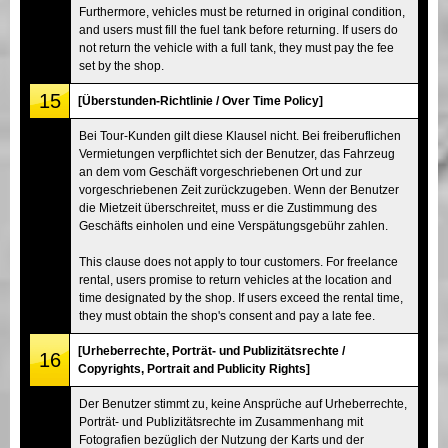
Furthermore, vehicles must be returned in original condition,
and users must fill the fuel tank before returning. If users do
not return the vehicle with a full tank, they must pay the fee
set by the shop.
15
[Überstunden-Richtlinie / Over Time Policy]
Bei Tour-Kunden gilt diese Klausel nicht. Bei freiberuflichen
Vermietungen verpflichtet sich der Benutzer, das Fahrzeug
an dem vom Geschäft vorgeschriebenen Ort und zur
vorgeschriebenen Zeit zurückzugeben. Wenn der Benutzer
die Mietzeit überschreitet, muss er die Zustimmung des
Geschäfts einholen und eine Verspätungsgebühr zahlen.
This clause does not apply to tour customers. For freelance
rental, users promise to return vehicles at the location and
time designated by the shop. If users exceed the rental time,
they must obtain the shop's consent and pay a late fee.
[Urheberrechte, Porträt- und Publizitätsrechte /
16
Copyrights, Portrait and Publicity Rights]
Der Benutzer stimmt zu, keine Ansprüche auf Urheberrechte,
Porträt- und Publizitätsrechte im Zusammenhang mit
Fotografien bezüglich der Nutzung der Karts und der