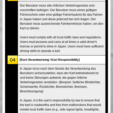
Der Benutzer muss alle örtlichen Verkehrsgesetze und -
vorschriften befolgen. Der Benutzer muss einen gültigen
Führerschein oder eine gültige Fahrerlaubnis für das Fahren
in Japan haben und diese jederzeit bei sich tragen. Der
Benutzer muss ausreichende Fahrkenntnisse haben, um den
Kart zu fahren.
Users must comply with all local traffic laws and regulations.
Users must possess and carry at all times a valid driver's
license or permit to drive in Japan. Users must have sufficient
driving skills to operate a kart.
04
[Kart-Verantwortung / Kart Responsibility]
In Japan ist es nach dem Gesetz die Verantwortung des
Benutzers sicherzustellen, dass der Kart betriebsbereit ist
und keine Störungen aufweist, die gegen örtliche
Verkehrsgesetze verstoßen. (Beispiel: Seitliche Blinklichter,
Scheinwerfer, Rücklichter, Bremslichter, Bremsen,
Beschleunigung)
In Japan, it is the user's responsibility by law to ensure that
the kart is roadworthy and free from malfunctions that would
violate local traffic laws (e.g., side signal lights, headlights,