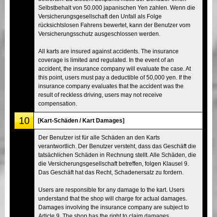
Selbstbehalt von 50.000 japanischen Yen zahlen. Wenn die
Versicherungsgesellschaft den Unfall als Folge
rücksichtslosen Fahrens bewertet, kann der Benutzer vom
Versicherungsschutz ausgeschlossen werden.
All karts are insured against accidents. The insurance
coverage is limited and regulated. In the event of an
accident, the insurance company will evaluate the case. At
this point, users must pay a deductible of 50,000 yen. If the
insurance company evaluates that the accident was the
result of reckless driving, users may not receive
compensation.
10
[Kart-Schäden / Kart Damages]
Der Benutzer ist für alle Schäden an den Karts
verantwortlich. Der Benutzer versteht, dass das Geschäft die
tatsächlichen Schäden in Rechnung stellt. Alle Schäden, die
die Versicherungsgesellschaft betreffen, folgen Klausel 9.
Das Geschäft hat das Recht, Schadenersatz zu fordern.
Users are responsible for any damage to the kart. Users
understand that the shop will charge for actual damages.
Damages involving the insurance company are subject to
Article 9. The shop has the right to claim damages.