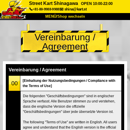
Street Kart Shinagawa
OPEN 10:00-22:00
📞+81-80-9988-9988
📧
shina@kart.st
MENÜ/Shop wechseln
START
Vereinbarung /
Über uns
Spezifikationen
Preise
Agreement
Anfahrt
Bewertungen
FAQ
Unternehmen
Buchung
Shop wechseln
Vereinbarung / Agreement
Tokio Shinagawa
Tokio Akihabara#1
[Einhaltung der Nutzungsbedingungen / Compliance with
00
the Terms of Use]
Tokio Akihabara#2
Tokio Shibuya
Die folgenden "Geschäftsbedingungen" sind in englischer
Tokio Shibuya Annex
Tokio Bucht
Sprache verfasst. Alle Benutzer stimmen zu und verstehen,
dass die englische Version die offizielle
Tokio Asakusa
Osaka
"Geschäftsbedingungen" über jede übersetzte Version ist.
Okinawa
The following "Terms of Use" are written in English. All users
agree and understand that the English version is the official