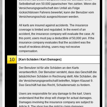
Selbstbehalt von 50.000 japanischen Yen zahlen. Wenn die
Versicherungsgesellschaft den Unfall als Folge
rücksichtslosen Fahrens bewertet, kann der Benutzer vom
Versicherungsschutz ausgeschlossen werden.
All karts are insured against accidents. The insurance
coverage is limited and regulated. In the event of an
accident, the insurance company will evaluate the case. At
this point, users must pay a deductible of 50,000 yen. If the
insurance company evaluates that the accident was the
result of reckless driving, users may not receive
compensation.
10
[Kart-Schäden / Kart Damages]
Der Benutzer ist für alle Schäden an den Karts
verantwortlich. Der Benutzer versteht, dass das Geschäft die
tatsächlichen Schäden in Rechnung stellt. Alle Schäden, die
die Versicherungsgesellschaft betreffen, folgen Klausel 9.
Das Geschäft hat das Recht, Schadenersatz zu fordern.
Users are responsible for any damage to the kart. Users
understand that the shop will charge for actual damages.
Damages involving the insurance company are subject to
Article 9. The shop has the right to claim damages.