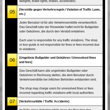
taillights, brake lights, brakes, accelerator).
[Verstöße gegen Verkehrsregeln / Violation of Traffic Laws,
05
etc.]
Jeder Benutzer ist für alle Verkehrsverstöße verantwortlich.
Das Geschäft oder der Reiseleiter haftet nicht für Bußgelder
oder Gebühren, die durch den Verstoß entstehen.
Each user is responsible for any traffic violations. The shop
or tour guide is not responsible for fines or fees incurred due
to violations.
[Ungelöste Bußgelder und Gebühren / Unresolved fines
06
and fees]
Das Geschäft kann alle ungelösten Bußgelder oder
Gebühren in Rechnung stellen, die dem Benutzer durch
Verkehrsverstöße bei örtlichen Behörden entstanden sind.
The shop may charge users for unresolved fines or fees
incurred regarding traffic violations with local authorities.
07
[Verkehrsunfälle / Traffic Accidents]
Im Falle eines Verkehrsunfalls muss der Benutzer den