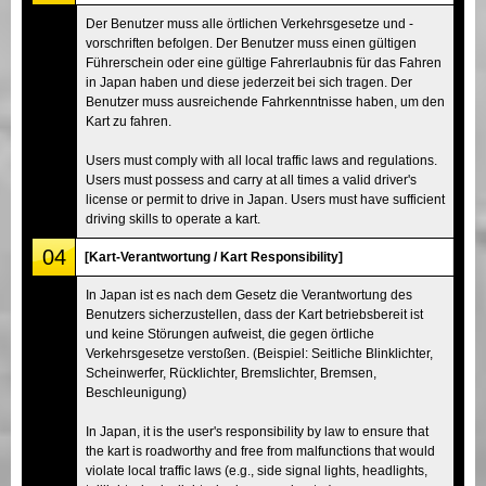
Der Benutzer muss alle örtlichen Verkehrsgesetze und -
vorschriften befolgen. Der Benutzer muss einen gültigen
Führerschein oder eine gültige Fahrerlaubnis für das Fahren
in Japan haben und diese jederzeit bei sich tragen. Der
Benutzer muss ausreichende Fahrkenntnisse haben, um den
Kart zu fahren.
Users must comply with all local traffic laws and regulations.
Users must possess and carry at all times a valid driver's
license or permit to drive in Japan. Users must have sufficient
driving skills to operate a kart.
04
[Kart-Verantwortung / Kart Responsibility]
In Japan ist es nach dem Gesetz die Verantwortung des
Benutzers sicherzustellen, dass der Kart betriebsbereit ist
und keine Störungen aufweist, die gegen örtliche
Verkehrsgesetze verstoßen. (Beispiel: Seitliche Blinklichter,
Scheinwerfer, Rücklichter, Bremslichter, Bremsen,
Beschleunigung)
In Japan, it is the user's responsibility by law to ensure that
the kart is roadworthy and free from malfunctions that would
violate local traffic laws (e.g., side signal lights, headlights,