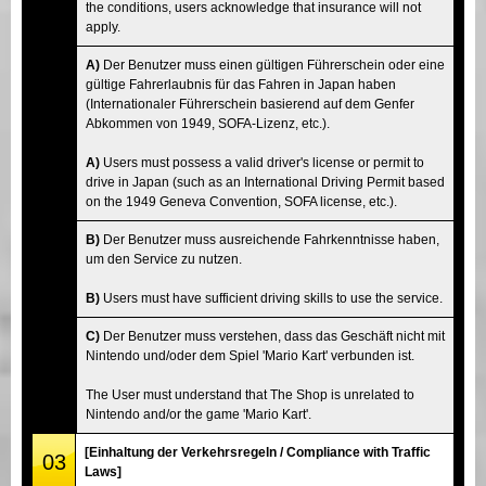
the conditions, users acknowledge that insurance will not
apply.
A)
Der Benutzer muss einen gültigen Führerschein oder eine
gültige Fahrerlaubnis für das Fahren in Japan haben
(Internationaler Führerschein basierend auf dem Genfer
Abkommen von 1949, SOFA-Lizenz, etc.).
A)
Users must possess a valid driver's license or permit to
drive in Japan (such as an International Driving Permit based
on the 1949 Geneva Convention, SOFA license, etc.).
B)
Der Benutzer muss ausreichende Fahrkenntnisse haben,
um den Service zu nutzen.
B)
Users must have sufficient driving skills to use the service.
C)
Der Benutzer muss verstehen, dass das Geschäft nicht mit
Nintendo und/oder dem Spiel 'Mario Kart' verbunden ist.
The User must understand that The Shop is unrelated to
Nintendo and/or the game 'Mario Kart'.
[Einhaltung der Verkehrsregeln / Compliance with Traffic
03
Laws]