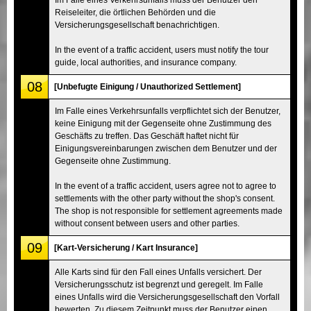
Reiseleiter, die örtlichen Behörden und die
Versicherungsgesellschaft benachrichtigen.
In the event of a traffic accident, users must notify the tour
guide, local authorities, and insurance company.
08
[Unbefugte Einigung / Unauthorized Settlement]
Im Falle eines Verkehrsunfalls verpflichtet sich der Benutzer,
keine Einigung mit der Gegenseite ohne Zustimmung des
Geschäfts zu treffen. Das Geschäft haftet nicht für
Einigungsvereinbarungen zwischen dem Benutzer und der
Gegenseite ohne Zustimmung.
In the event of a traffic accident, users agree not to agree to
settlements with the other party without the shop's consent.
The shop is not responsible for settlement agreements made
without consent between users and other parties.
09
[Kart-Versicherung / Kart Insurance]
Alle Karts sind für den Fall eines Unfalls versichert. Der
Versicherungsschutz ist begrenzt und geregelt. Im Falle
eines Unfalls wird die Versicherungsgesellschaft den Vorfall
bewerten. Zu diesem Zeitpunkt muss der Benutzer einen