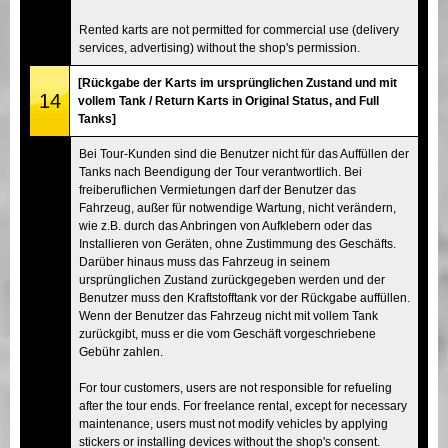
Rented karts are not permitted for commercial use (delivery
services, advertising) without the shop's permission.
[Rückgabe der Karts im ursprünglichen Zustand und mit
14
vollem Tank / Return Karts in Original Status, and Full
Tanks]
Bei Tour-Kunden sind die Benutzer nicht für das Auffüllen der
Tanks nach Beendigung der Tour verantwortlich. Bei
freiberuflichen Vermietungen darf der Benutzer das
Fahrzeug, außer für notwendige Wartung, nicht verändern,
wie z.B. durch das Anbringen von Aufklebern oder das
Installieren von Geräten, ohne Zustimmung des Geschäfts.
Darüber hinaus muss das Fahrzeug in seinem
ursprünglichen Zustand zurückgegeben werden und der
Benutzer muss den Kraftstofftank vor der Rückgabe auffüllen.
Wenn der Benutzer das Fahrzeug nicht mit vollem Tank
zurückgibt, muss er die vom Geschäft vorgeschriebene
Gebühr zahlen.
For tour customers, users are not responsible for refueling
after the tour ends. For freelance rental, except for necessary
maintenance, users must not modify vehicles by applying
stickers or installing devices without the shop's consent.