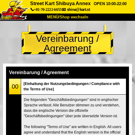
Street Kart Shibuya Annex
OPEN 10:00-22:00
📞+81-70-2222-6655
📧
shina@kart.st
MENÜ/Shop wechseln
START
Vereinbarung /
Über uns
Spezifikationen
Preise
Agreement
Anfahrt
Bewertungen
FAQ
Unternehmen
Buchung
Shop wechseln
Vereinbarung / Agreement
Tokio Shinagawa
Tokio Akihabara#1
[Einhaltung der Nutzungsbedingungen / Compliance with
00
the Terms of Use]
Tokio Akihabara#2
Tokio Shibuya
Die folgenden "Geschäftsbedingungen" sind in englischer
Tokio Shibuya Annex
Tokio Bucht
Sprache verfasst. Alle Benutzer stimmen zu und verstehen,
dass die englische Version die offizielle
Tokio Asakusa
Osaka
"Geschäftsbedingungen" über jede übersetzte Version ist.
Okinawa
The following "Terms of Use" are written in English. All users
agree and understand that the English version is the official