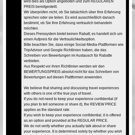
wird dies als Option angeboten und zum REGULÄREN
PREIS bereitgestellt.
Wir überprüfen nicht, ob Sie tatsächlich über Ihre Erfahrung
sprechen oder sie teilen. Es wird ausschließlich danach
bestimmt, ob Sie Ihre Erfahrung vertraulich behandeln
möchten.
Dieses Preissystem bietet keinen Rabatt; es handelt sich um
einen Aufpreis für die Vertraulichkeitsoption.
Bitte beachten Sie, dass einige Social-Media-Plattformen wie
TripAdvisor und Google Richtlinien haben, die das
Schreiben von Bewertungen im Austausch für Rabatte
verbieten.
Aus Respekt vor ihren Richtlinien werden wir den
BEWERTUNGSPREIS absolut nicht für das Schreiben von
Bewertungen auf diesen Plattformen anwenden.
We believe that sharing and discussing travel experiences
with others is one of the true joys of travel.
If you do not need to keep your experience confidential (if
you plan to tell someone or share it), the REVIEW PRICE
applies as the standard rate.
If you wish to keep your experience confidential, it is offered
as an option and provided at the REGULAR PRICE.
We do not verify whether you actually talk about or share
your experience. It is determined solely by whether you wish