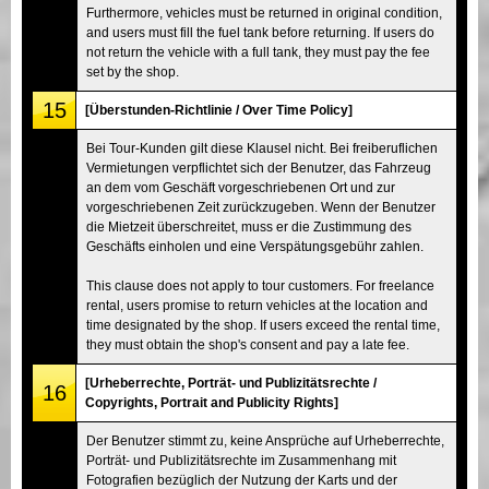
Furthermore, vehicles must be returned in original condition,
and users must fill the fuel tank before returning. If users do
not return the vehicle with a full tank, they must pay the fee
set by the shop.
15
[Überstunden-Richtlinie / Over Time Policy]
Bei Tour-Kunden gilt diese Klausel nicht. Bei freiberuflichen
Vermietungen verpflichtet sich der Benutzer, das Fahrzeug
an dem vom Geschäft vorgeschriebenen Ort und zur
vorgeschriebenen Zeit zurückzugeben. Wenn der Benutzer
die Mietzeit überschreitet, muss er die Zustimmung des
Geschäfts einholen und eine Verspätungsgebühr zahlen.
This clause does not apply to tour customers. For freelance
rental, users promise to return vehicles at the location and
time designated by the shop. If users exceed the rental time,
they must obtain the shop's consent and pay a late fee.
[Urheberrechte, Porträt- und Publizitätsrechte /
16
Copyrights, Portrait and Publicity Rights]
Der Benutzer stimmt zu, keine Ansprüche auf Urheberrechte,
Porträt- und Publizitätsrechte im Zusammenhang mit
Fotografien bezüglich der Nutzung der Karts und der