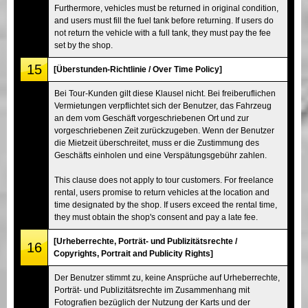
Furthermore, vehicles must be returned in original condition,
and users must fill the fuel tank before returning. If users do
not return the vehicle with a full tank, they must pay the fee
set by the shop.
15
[Überstunden-Richtlinie / Over Time Policy]
Bei Tour-Kunden gilt diese Klausel nicht. Bei freiberuflichen
Vermietungen verpflichtet sich der Benutzer, das Fahrzeug
an dem vom Geschäft vorgeschriebenen Ort und zur
vorgeschriebenen Zeit zurückzugeben. Wenn der Benutzer
die Mietzeit überschreitet, muss er die Zustimmung des
Geschäfts einholen und eine Verspätungsgebühr zahlen.
This clause does not apply to tour customers. For freelance
rental, users promise to return vehicles at the location and
time designated by the shop. If users exceed the rental time,
they must obtain the shop's consent and pay a late fee.
[Urheberrechte, Porträt- und Publizitätsrechte /
16
Copyrights, Portrait and Publicity Rights]
Der Benutzer stimmt zu, keine Ansprüche auf Urheberrechte,
Porträt- und Publizitätsrechte im Zusammenhang mit
Fotografien bezüglich der Nutzung der Karts und der