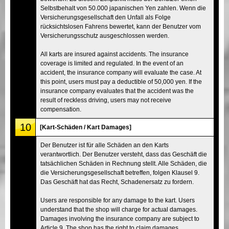
Selbstbehalt von 50.000 japanischen Yen zahlen. Wenn die
Versicherungsgesellschaft den Unfall als Folge
rücksichtslosen Fahrens bewertet, kann der Benutzer vom
Versicherungsschutz ausgeschlossen werden.
All karts are insured against accidents. The insurance
coverage is limited and regulated. In the event of an
accident, the insurance company will evaluate the case. At
this point, users must pay a deductible of 50,000 yen. If the
insurance company evaluates that the accident was the
result of reckless driving, users may not receive
compensation.
10
[Kart-Schäden / Kart Damages]
Der Benutzer ist für alle Schäden an den Karts
verantwortlich. Der Benutzer versteht, dass das Geschäft die
tatsächlichen Schäden in Rechnung stellt. Alle Schäden, die
die Versicherungsgesellschaft betreffen, folgen Klausel 9.
Das Geschäft hat das Recht, Schadenersatz zu fordern.
Users are responsible for any damage to the kart. Users
understand that the shop will charge for actual damages.
Damages involving the insurance company are subject to
Article 9. The shop has the right to claim damages.