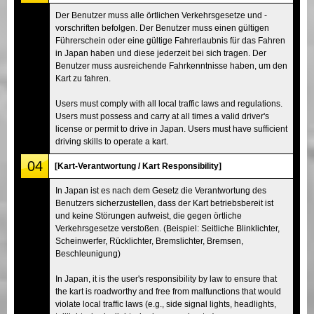
Der Benutzer muss alle örtlichen Verkehrsgesetze und -
vorschriften befolgen. Der Benutzer muss einen gültigen
Führerschein oder eine gültige Fahrerlaubnis für das Fahren
in Japan haben und diese jederzeit bei sich tragen. Der
Benutzer muss ausreichende Fahrkenntnisse haben, um den
Kart zu fahren.
Users must comply with all local traffic laws and regulations.
Users must possess and carry at all times a valid driver's
license or permit to drive in Japan. Users must have sufficient
driving skills to operate a kart.
04
[Kart-Verantwortung / Kart Responsibility]
In Japan ist es nach dem Gesetz die Verantwortung des
Benutzers sicherzustellen, dass der Kart betriebsbereit ist
und keine Störungen aufweist, die gegen örtliche
Verkehrsgesetze verstoßen. (Beispiel: Seitliche Blinklichter,
Scheinwerfer, Rücklichter, Bremslichter, Bremsen,
Beschleunigung)
In Japan, it is the user's responsibility by law to ensure that
the kart is roadworthy and free from malfunctions that would
violate local traffic laws (e.g., side signal lights, headlights,