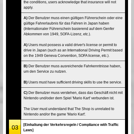
the conditions, users acknowledge that insurance will not
apply.
A)
Der Benutzer muss einen gültigen Führerschein oder eine
gültige Fahrerlaubnis für das Fahren in Japan haben
(Internationaler Führerschein basierend auf dem Genfer
Abkommen von 1949, SOFA-Lizenz, etc.).
A)
Users must possess a valid driver's license or permit to
drive in Japan (such as an International Driving Permit based
on the 1949 Geneva Convention, SOFA license, etc.).
B)
Der Benutzer muss ausreichende Fahrkenntnisse haben,
um den Service zu nutzen.
B)
Users must have sufficient driving skills to use the service.
C)
Der Benutzer muss verstehen, dass das Geschäft nicht mit
Nintendo und/oder dem Spiel 'Mario Kart' verbunden ist.
The User must understand that The Shop is unrelated to
Nintendo and/or the game 'Mario Kart'.
[Einhaltung der Verkehrsregeln / Compliance with Traffic
03
Laws]