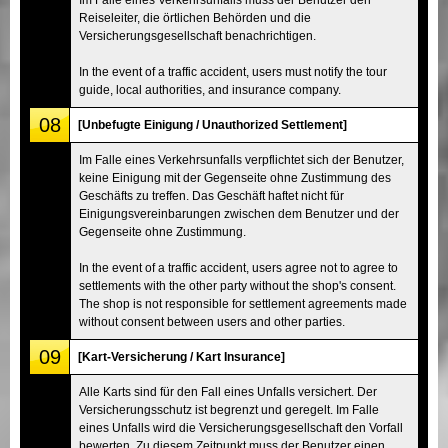
Reiseleiter, die örtlichen Behörden und die
Versicherungsgesellschaft benachrichtigen.
In the event of a traffic accident, users must notify the tour
guide, local authorities, and insurance company.
08
[Unbefugte Einigung / Unauthorized Settlement]
Im Falle eines Verkehrsunfalls verpflichtet sich der Benutzer,
keine Einigung mit der Gegenseite ohne Zustimmung des
Geschäfts zu treffen. Das Geschäft haftet nicht für
Einigungsvereinbarungen zwischen dem Benutzer und der
Gegenseite ohne Zustimmung.
In the event of a traffic accident, users agree not to agree to
settlements with the other party without the shop's consent.
The shop is not responsible for settlement agreements made
without consent between users and other parties.
09
[Kart-Versicherung / Kart Insurance]
Alle Karts sind für den Fall eines Unfalls versichert. Der
Versicherungsschutz ist begrenzt und geregelt. Im Falle
eines Unfalls wird die Versicherungsgesellschaft den Vorfall
bewerten. Zu diesem Zeitpunkt muss der Benutzer einen