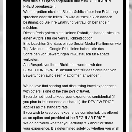
wird dies als Option angeboten und zum REGULÄREN
PREIS bereitgestellt.
Wir überprüfen nicht, ob Sie tatsächlich über Ihre Erfahrung
sprechen oder sie teilen. Es wird ausschließlich danach
bestimmt, ob Sie Ihre Erfahrung vertraulich behandeln
möchten.
Dieses Preissystem bietet keinen Rabatt; es handelt sich um
einen Aufpreis für die Vertraulichkeitsoption.
Bitte beachten Sie, dass einige Social-Media-Plattformen wie
TripAdvisor und Google Richtlinien haben, die das
Schreiben von Bewertungen im Austausch für Rabatte
verbieten.
Aus Respekt vor ihren Richtlinien werden wir den
BEWERTUNGSPREIS absolut nicht für das Schreiben von
Bewertungen auf diesen Plattformen anwenden.
We believe that sharing and discussing travel experiences
with others is one of the true joys of travel.
If you do not need to keep your experience confidential (if
you plan to tell someone or share it), the REVIEW PRICE
applies as the standard rate.
If you wish to keep your experience confidential, it is offered
as an option and provided at the REGULAR PRICE.
We do not verify whether you actually talk about or share
your experience. It is determined solely by whether you wish