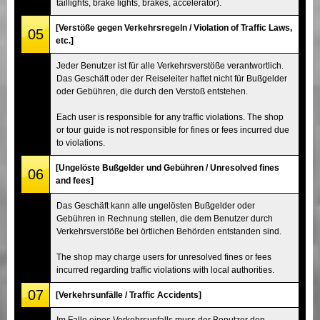
taillights, brake lights, brakes, accelerator).
[Verstöße gegen Verkehrsregeln / Violation of Traffic Laws,
05
etc.]
Jeder Benutzer ist für alle Verkehrsverstöße verantwortlich.
Das Geschäft oder der Reiseleiter haftet nicht für Bußgelder
oder Gebühren, die durch den Verstoß entstehen.
Each user is responsible for any traffic violations. The shop
or tour guide is not responsible for fines or fees incurred due
to violations.
[Ungelöste Bußgelder und Gebühren / Unresolved fines
06
and fees]
Das Geschäft kann alle ungelösten Bußgelder oder
Gebühren in Rechnung stellen, die dem Benutzer durch
Verkehrsverstöße bei örtlichen Behörden entstanden sind.
The shop may charge users for unresolved fines or fees
incurred regarding traffic violations with local authorities.
07
[Verkehrsunfälle / Traffic Accidents]
Im Falle eines Verkehrsunfalls muss der Benutzer den