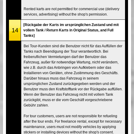
Rented karts are not permitted for commercial use (delivery
services, advertising) without the shop's permission.
[Rückgabe der Karts im ursprünglichen Zustand und mit
14
vollem Tank / Return Karts in Original Status, and Full
Tanks]
Bei Tour-Kunden sind die Benutzer nicht für das Auffüllen der
Tanks nach Beendigung der Tour verantwortlich. Bei
freiberuflichen Vermietungen darf der Benutzer das
Fahrzeug, außer für notwendige Wartung, nicht verändern,
wie z.B. durch das Anbringen von Aufklebern oder das
Installieren von Geräten, ohne Zustimmung des Geschäfts.
Darüber hinaus muss das Fahrzeug in seinem
ursprünglichen Zustand zurückgegeben werden und der
Benutzer muss den Kraftstofftank vor der Rückgabe auffüllen.
Wenn der Benutzer das Fahrzeug nicht mit vollem Tank
zurückgibt, muss er die vom Geschäft vorgeschriebene
Gebühr zahlen.
For tour customers, users are not responsible for refueling
after the tour ends. For freelance rental, except for necessary
maintenance, users must not modify vehicles by applying
stickers or installing devices without the shop's consent.