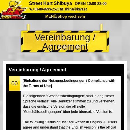
Street Kart Shibuya
OPEN 10:00-22:00
📞+81-80-9999-2525
📧
shina@kart.st
MENÜ/Shop wechseln
START
Vereinbarung /
Über uns
Spezifikationen
Preise
Agreement
Anfahrt
Bewertungen
FAQ
Unternehmen
Buchung
Shop wechseln
Vereinbarung / Agreement
Tokio Shinagawa
Tokio Akihabara#1
[Einhaltung der Nutzungsbedingungen / Compliance with
00
the Terms of Use]
Tokio Akihabara#2
Tokio Shibuya
Die folgenden "Geschäftsbedingungen" sind in englischer
Tokio Shibuya Annex
Tokio Bucht
Sprache verfasst. Alle Benutzer stimmen zu und verstehen,
dass die englische Version die offizielle
Tokio Asakusa
Osaka
"Geschäftsbedingungen" über jede übersetzte Version ist.
Okinawa
The following "Terms of Use" are written in English. All users
agree and understand that the English version is the official