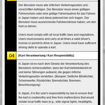
Der Benutzer muss alle örtlichen Verkehrsgesetze und -
vorschriften befolgen. Der Benutzer muss einen gültigen
Führerschein oder eine gültige Fahrerlaubnis für das Fahren
in Japan haben und diese jederzeit bei sich tragen. Der
Benutzer muss ausreichende Fahrkenntnisse haben, um den
Kart zu fahren.
Users must comply with all local traffic laws and regulations.
Users must possess and carry at all times a valid driver's
license or permit to drive in Japan. Users must have sufficient
driving skills to operate a kart.
04
[Kart-Verantwortung / Kart Responsibility]
In Japan ist es nach dem Gesetz die Verantwortung des
Benutzers sicherzustellen, dass der Kart betriebsbereit ist
und keine Störungen aufweist, die gegen örtliche
Verkehrsgesetze verstoßen. (Beispiel: Seitliche Blinklichter,
Scheinwerfer, Rücklichter, Bremslichter, Bremsen,
Beschleunigung)
In Japan, it is the user's responsibility by law to ensure that
the kart is roadworthy and free from malfunctions that would
violate local traffic laws (e.g., side signal lights, headlights,