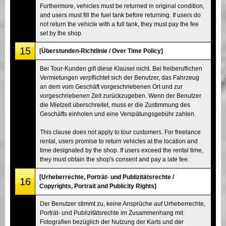
Furthermore, vehicles must be returned in original condition,
and users must fill the fuel tank before returning. If users do
not return the vehicle with a full tank, they must pay the fee
set by the shop.
15
[Überstunden-Richtlinie / Over Time Policy]
Bei Tour-Kunden gilt diese Klausel nicht. Bei freiberuflichen
Vermietungen verpflichtet sich der Benutzer, das Fahrzeug
an dem vom Geschäft vorgeschriebenen Ort und zur
vorgeschriebenen Zeit zurückzugeben. Wenn der Benutzer
die Mietzeit überschreitet, muss er die Zustimmung des
Geschäfts einholen und eine Verspätungsgebühr zahlen.
This clause does not apply to tour customers. For freelance
rental, users promise to return vehicles at the location and
time designated by the shop. If users exceed the rental time,
they must obtain the shop's consent and pay a late fee.
[Urheberrechte, Porträt- und Publizitätsrechte /
16
Copyrights, Portrait and Publicity Rights]
Der Benutzer stimmt zu, keine Ansprüche auf Urheberrechte,
Porträt- und Publizitätsrechte im Zusammenhang mit
Fotografien bezüglich der Nutzung der Karts und der