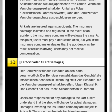
Selbstbehalt von 50.000 japanischen Yen zahlen. Wenn die
Versicherungsgesellschaft den Unfall als Folge
rücksichtslosen Fahrens bewertet, kann der Benutzer vom
Versicherungsschutz ausgeschlossen werden.
All karts are insured against accidents. The insurance
coverage is limited and regulated. In the event of an
accident, the insurance company will evaluate the case. At
this point, users must pay a deductible of 50,000 yen. If the
insurance company evaluates that the accident was the
result of reckless driving, users may not receive
compensation.
10
[Kart-Schäden / Kart Damages]
Der Benutzer ist für alle Schäden an den Karts
verantwortlich. Der Benutzer versteht, dass das Geschäft die
tatsächlichen Schäden in Rechnung stellt. Alle Schäden, die
die Versicherungsgesellschaft betreffen, folgen Klausel 9.
Das Geschäft hat das Recht, Schadenersatz zu fordern.
Users are responsible for any damage to the kart. Users
understand that the shop will charge for actual damages.
Damages involving the insurance company are subject to
Article 9. The shop has the right to claim damages.