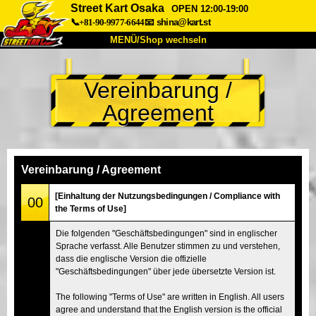
Street Kart Osaka
OPEN 12:00-19:00
📞+81-90-9977-6644
📧
shina@kart.st
MENÜ/Shop wechseln
START
Vereinbarung /
Über uns
Spezifikationen
Preise
Agreement
Anfahrt
Bewertungen
FAQ
Unternehmen
Buchung
Shop wechseln
Vereinbarung / Agreement
Tokio Shinagawa
Tokio Akihabara#1
[Einhaltung der Nutzungsbedingungen / Compliance with
00
the Terms of Use]
Tokio Akihabara#2
Tokio Shibuya
Die folgenden "Geschäftsbedingungen" sind in englischer
Tokio Shibuya Annex
Tokio Bucht
Sprache verfasst. Alle Benutzer stimmen zu und verstehen,
dass die englische Version die offizielle
Tokio Asakusa
Osaka
"Geschäftsbedingungen" über jede übersetzte Version ist.
Okinawa
The following "Terms of Use" are written in English. All users
agree and understand that the English version is the official