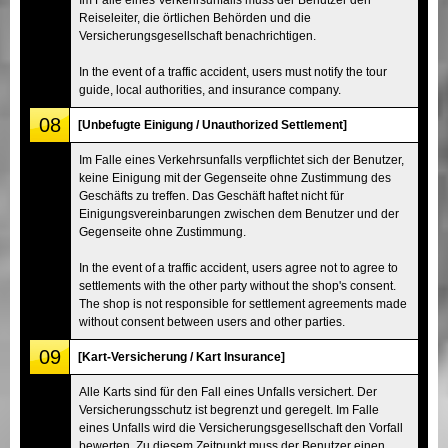
Reiseleiter, die örtlichen Behörden und die
Versicherungsgesellschaft benachrichtigen.
In the event of a traffic accident, users must notify the tour
guide, local authorities, and insurance company.
08
[Unbefugte Einigung / Unauthorized Settlement]
Im Falle eines Verkehrsunfalls verpflichtet sich der Benutzer,
keine Einigung mit der Gegenseite ohne Zustimmung des
Geschäfts zu treffen. Das Geschäft haftet nicht für
Einigungsvereinbarungen zwischen dem Benutzer und der
Gegenseite ohne Zustimmung.
In the event of a traffic accident, users agree not to agree to
settlements with the other party without the shop's consent.
The shop is not responsible for settlement agreements made
without consent between users and other parties.
09
[Kart-Versicherung / Kart Insurance]
Alle Karts sind für den Fall eines Unfalls versichert. Der
Versicherungsschutz ist begrenzt und geregelt. Im Falle
eines Unfalls wird die Versicherungsgesellschaft den Vorfall
bewerten. Zu diesem Zeitpunkt muss der Benutzer einen