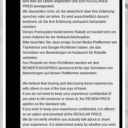
wird dies als Option angeboten und zum REGULÄREN
PREIS bereitgestellt.
Wir überprüfen nicht, ob Sie tatsächlich über Ihre Erfahrung
sprechen oder sie teilen. Es wird ausschließlich danach
bestimmt, ob Sie Ihre Erfahrung vertraulich behandeln
möchten.
Dieses Preissystem bietet keinen Rabatt; es handelt sich um
einen Aufpreis für die Vertraulichkeitsoption.
Bitte beachten Sie, dass einige Social-Media-Plattformen wie
TripAdvisor und Google Richtlinien haben, die das
Schreiben von Bewertungen im Austausch für Rabatte
verbieten.
Aus Respekt vor ihren Richtlinien werden wir den
BEWERTUNGSPREIS absolut nicht für das Schreiben von
Bewertungen auf diesen Plattformen anwenden.
We believe that sharing and discussing travel experiences
with others is one of the true joys of travel.
If you do not need to keep your experience confidential (if
you plan to tell someone or share it), the REVIEW PRICE
applies as the standard rate.
If you wish to keep your experience confidential, it is offered
as an option and provided at the REGULAR PRICE.
We do not verify whether you actually talk about or share
your experience. It is determined solely by whether you wish