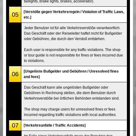
taillights, brake lights, brakes, accelerator).
[Verstöße gegen Verkehrsregeln / Violation of Traffic Laws,
05
etc.]
Jeder Benutzer ist für alle Verkehrsverstöße verantwortlich.
Das Geschäft oder der Reiseleiter haftet nicht für Bußgelder
oder Gebühren, die durch den Verstoß entstehen.
Each user is responsible for any traffic violations. The shop
or tour guide is not responsible for fines or fees incurred due
to violations.
[Ungelöste Bußgelder und Gebühren / Unresolved fines
06
and fees]
Das Geschäft kann alle ungelösten Bußgelder oder
Gebühren in Rechnung stellen, die dem Benutzer durch
Verkehrsverstöße bei örtlichen Behörden entstanden sind.
The shop may charge users for unresolved fines or fees
incurred regarding traffic violations with local authorities.
07
[Verkehrsunfälle / Traffic Accidents]
Im Falle eines Verkehrsunfalls muss der Benutzer den