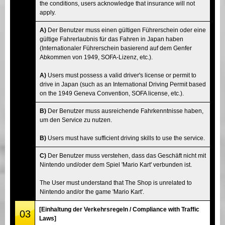
the conditions, users acknowledge that insurance will not
apply.
A)
Der Benutzer muss einen gültigen Führerschein oder eine
gültige Fahrerlaubnis für das Fahren in Japan haben
(Internationaler Führerschein basierend auf dem Genfer
Abkommen von 1949, SOFA-Lizenz, etc.).
A)
Users must possess a valid driver's license or permit to
drive in Japan (such as an International Driving Permit based
on the 1949 Geneva Convention, SOFA license, etc.).
B)
Der Benutzer muss ausreichende Fahrkenntnisse haben,
um den Service zu nutzen.
B)
Users must have sufficient driving skills to use the service.
C)
Der Benutzer muss verstehen, dass das Geschäft nicht mit
Nintendo und/oder dem Spiel 'Mario Kart' verbunden ist.
The User must understand that The Shop is unrelated to
Nintendo and/or the game 'Mario Kart'.
[Einhaltung der Verkehrsregeln / Compliance with Traffic
03
Laws]