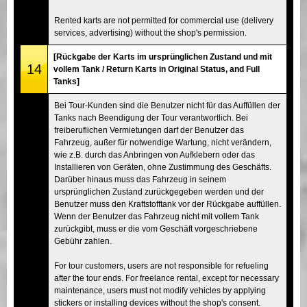
Rented karts are not permitted for commercial use (delivery
services, advertising) without the shop's permission.
[Rückgabe der Karts im ursprünglichen Zustand und mit
14
vollem Tank / Return Karts in Original Status, and Full
Tanks]
Bei Tour-Kunden sind die Benutzer nicht für das Auffüllen der
Tanks nach Beendigung der Tour verantwortlich. Bei
freiberuflichen Vermietungen darf der Benutzer das
Fahrzeug, außer für notwendige Wartung, nicht verändern,
wie z.B. durch das Anbringen von Aufklebern oder das
Installieren von Geräten, ohne Zustimmung des Geschäfts.
Darüber hinaus muss das Fahrzeug in seinem
ursprünglichen Zustand zurückgegeben werden und der
Benutzer muss den Kraftstofftank vor der Rückgabe auffüllen.
Wenn der Benutzer das Fahrzeug nicht mit vollem Tank
zurückgibt, muss er die vom Geschäft vorgeschriebene
Gebühr zahlen.
For tour customers, users are not responsible for refueling
after the tour ends. For freelance rental, except for necessary
maintenance, users must not modify vehicles by applying
stickers or installing devices without the shop's consent.