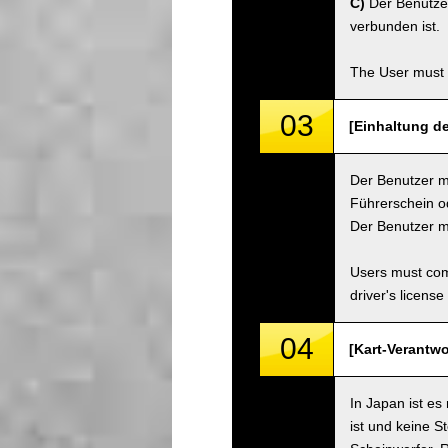
C)
Der Benutzer
verbunden ist.
The User must 
03
[Einhaltung de
Der Benutzer mu
Führerschein od
Der Benutzer m
Users must comp
driver's license
04
[Kart-Verantwo
In Japan ist es
ist und keine S