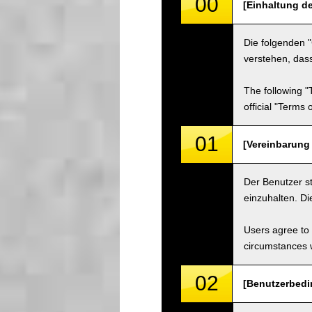
00
[Einhaltung d
Die folgenden 
verstehen, dass
The following "
official "Terms
01
[Vereinbarung
Der Benutzer s
einzuhalten. D
Users agree to 
circumstances w
02
[Benutzerbedi