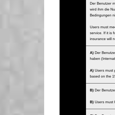
Der Benutzer m
wird ihm die Nu
Bedingungen nic
Users must meet
service. If it 
insurance will n
A)
Der Benutzer
haben (Interna
A)
Users must po
based on the 1
B)
Der Benutzer
B)
Users must ha