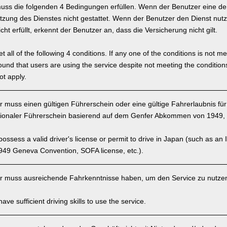
uss die folgenden 4 Bedingungen erfüllen. Wenn der Benutzer eine der 
tzung des Dienstes nicht gestattet. Wenn der Benutzer den Dienst nutz
ht erfüllt, erkennt der Benutzer an, dass die Versicherung nicht gilt.
 all of the following 4 conditions. If any one of the conditions is not m
is found that users are using the service despite not meeting the conditi
ot apply.
 muss einen gültigen Führerschein oder eine gültige Fahrerlaubnis fü
tionaler Führerschein basierend auf dem Genfer Abkommen von 1949, 
ssess a valid driver's license or permit to drive in Japan (such as an I
949 Geneva Convention, SOFA license, etc.).
 muss ausreichende Fahrkenntnisse haben, um den Service zu nutze
ve sufficient driving skills to use the service.