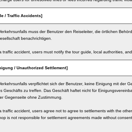
e / Traffic Accidents]
Verkehrsunfalls muss der Benutzer den Reiseleiter, die örtlichen Behör
sellschaft benachrichtigen.
a traffic accident, users must notify the tour guide, local authorities, 
nigung / Unauthorized Settlement]
Verkehrsunfalls verpflichtet sich der Benutzer, keine Einigung mit der 
 Geschäfts zu treffen. Das Geschäft haftet nicht für Einigungsverei
der Gegenseite ohne Zustimmung.
a traffic accident, users agree not to agree to settlements with the othe
hop is not responsible for settlement agreements made without consen