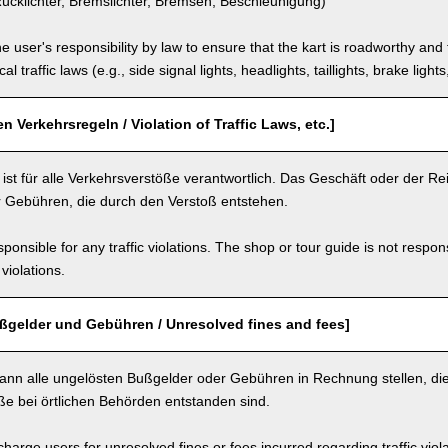
ücklichter, Bremslichter, Bremsen, Beschleunigung)
the user's responsibility by law to ensure that the kart is roadworthy and
al traffic laws (e.g., side signal lights, headlights, taillights, brake light
n Verkehrsregeln / Violation of Traffic Laws, etc.]
ist für alle Verkehrsverstöße verantwortlich. Das Geschäft oder der Reise
 Gebühren, die durch den Verstoß entstehen.
ponsible for any traffic violations. The shop or tour guide is not respons
violations.
ßgelder und Gebühren / Unresolved fines and fees]
ann alle ungelösten Bußgelder oder Gebühren in Rechnung stellen, d
ße bei örtlichen Behörden entstanden sind.
arge users for unresolved fines or fees incurred regarding traffic violat