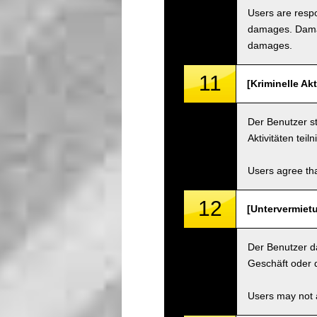
Users are respo
damages. Damage
damages.
11
[Kriminelle Ak
Der Benutzer st
Aktivitäten teil
Users agree tha
12
[Untervermietu
Der Benutzer d
Geschäft oder d
Users may not a