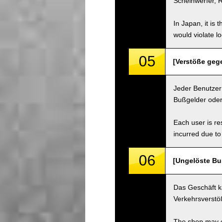
Scheinwerfer, R
In Japan, it is 
would violate loc
05
[Verstöße gege
Jeder Benutzer 
Bußgelder oder
Each user is res
incurred due to 
06
[Ungelöste Bu
Das Geschäft k
Verkehrsverstö
The shop may ch