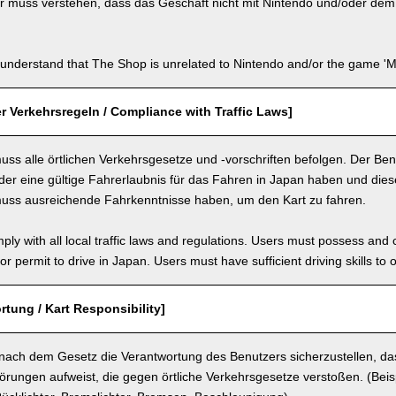
 muss verstehen, dass das Geschäft nicht mit Nintendo und/oder dem S
understand that The Shop is unrelated to Nintendo and/or the game 'Ma
r Verkehrsregeln / Compliance with Traffic Laws]
ss alle örtlichen Verkehrsgesetze und -vorschriften befolgen. Der Be
er eine gültige Fahrerlaubnis für das Fahren in Japan haben und diese 
uss ausreichende Fahrkenntnisse haben, um den Kart zu fahren.
ly with all local traffic laws and regulations. Users must possess and ca
 or permit to drive in Japan. Users must have sufficient driving skills to 
rtung / Kart Responsibility]
 nach dem Gesetz die Verantwortung des Benutzers sicherzustellen, das
törungen aufweist, die gegen örtliche Verkehrsgesetze verstoßen. (Beispie