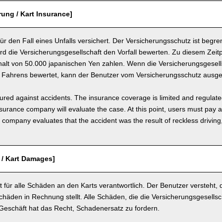
rung / Kart Insurance]
 für den Fall eines Unfalls versichert. Der Versicherungsschutz ist begre
ird die Versicherungsgesellschaft den Vorfall bewerten. Zu diesem Zei
halt von 50.000 japanischen Yen zahlen. Wenn die Versicherungsgesells
n Fahrens bewertet, kann der Benutzer vom Versicherungsschutz ausg
nsured against accidents. The insurance coverage is limited and regulate
nsurance company will evaluate the case. At this point, users must pay 
e company evaluates that the accident was the result of reckless drivin
 / Kart Damages]
t für alle Schäden an den Karts verantwortlich. Der Benutzer versteht,
chäden in Rechnung stellt. Alle Schäden, die die Versicherungsgesellsch
 Geschäft hat das Recht, Schadenersatz zu fordern.