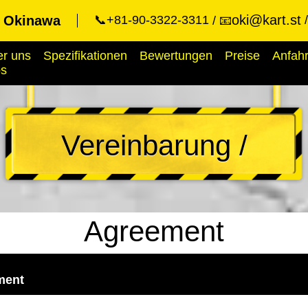
oki@kart.st
t Okinawa
📞+81-90-3322-3311
📧
r uns
Spezifikationen
Bewertungen
Preise
Anfahr
ps
Vereinbarung /
Agreement
ment