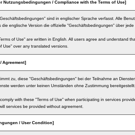
er Nutzungsbedingungen / Compliance with the Terms of Use]
"Geschäftsbedingungen" sind in englischer Sprache verfasst. Alle Benu
 die englische Version die offizielle "Geschäftsbedingungen" über jede 
Terms of Use" are written in English. All users agree and understand tha
 of Use" over any translated versions.
 / Agreement]
timmt zu, diese "Geschäftsbedingungen" bei der Teilnahme an Dienste
ienste werden unter keinen Umständen ohne Zustimmung bereitgestellt
comply with these "Terms of Use" when participating in services provid
ill services be provided without agreement.
ngungen / User Condition]