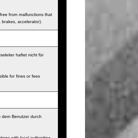
 free from malfunctions that
s, brakes, accelerator).
leiter haftet nicht für
ible for fines or fees
ie dem Benutzer durch
ions with local authorities.