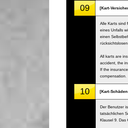
09
[Kart-Versiche
Alle Karts sind
eines Unfalls w
einen Selbstbe
rücksichtslose
All karts are i
accident, the i
If the insuranc
compensation.
10
[Kart-Schäden
Der Benutzer is
tatsächlichen S
Klausel 9. Das